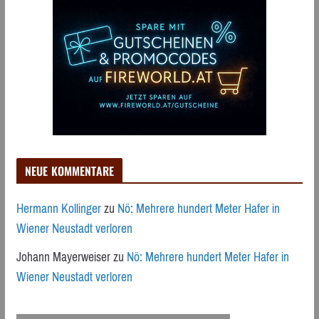
NEUE KOMMENTARE
Hermann Kollinger
zu
Nö: Mehrere hundert Meter Hafer in
Wiener Neustadt verloren
Johann Mayerweiser
zu
Nö: Mehrere hundert Meter Hafer in
Wiener Neustadt verloren