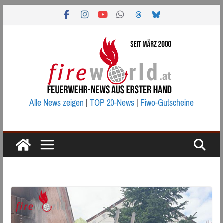
Zum
Inhalt
springen
Alle News zeigen
|
TOP 20-News
|
Fiwo-Gutscheine