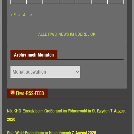
« Feb.
Apr. »
ALLE FIWO-NEWS IM ÜBERBLICK
Archiv nach Monaten
Archiv
nach
Monaten
Fiwo-RSS-FEED
Nö: KHD-Einsatz beim Großbrand im Föhrenwald in St. Egyden
7. August
2026
Sbg: Wald-Bodenfeuer in Hintergöriach
7. August 2026