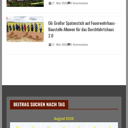
17. Mai 2025
0 Kommentare
Oö: Großer Spatenstich auf Feuerwehrhaus-
Baustelle Alkoven für das Durchfahrtshaus
2.0
17. Mai 2025
0 Kommentare
BEITRAG SUCHEN NACH TAG
August 2026
M
D
M
D
F
S
S