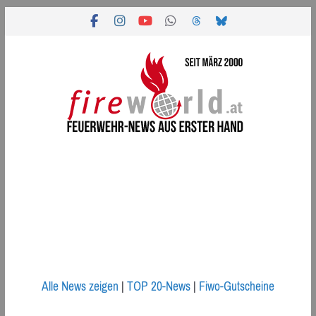
Zum
Inhalt
springen
Alle News zeigen
|
TOP 20-News
|
Fiwo-Gutscheine