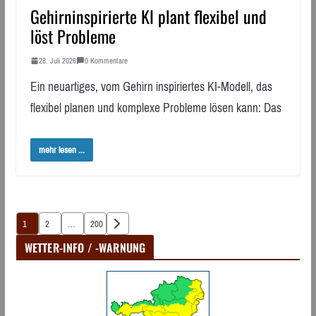
Gehirninspirierte KI plant flexibel und
löst Probleme
28. Juli 2026
0 Kommentare
Ein neuartiges, vom Gehirn inspiriertes KI-Modell, das
flexibel planen und komplexe Probleme lösen kann: Das
mehr lesen ...
Seitennummerierung
1
2
…
200
der
WETTER-INFO / -WARNUNG
Beiträge