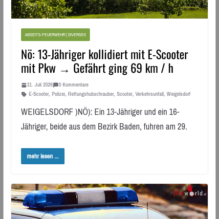
ABSEITS-FEUERWEHR | DIVERSES
Nö: 13-Jähriger kollidiert mit E-Scooter
mit Pkw → Gefährt ging 69 km / h
31. Juli 2026
0 Kommentare
E-Scooter
,
Polizei
,
Rettungshubschrauber
,
Scooter
,
Verkehrsunfall
,
Weigelsdorf
WEIGELSDORF )NÖ): Ein 13-Jähriger und ein 16-
Jähriger, beide aus dem Bezirk Baden, fuhren am 29.
mehr lesen ...