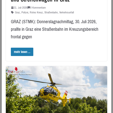
31. Juli 2026
0 Kommentare
Graz
,
Polizei
,
Rotes Kreuz
,
Straßenbahn
,
Verkehrsunfall
GRAZ (STMK): Donnerstagnachmittag, 30. Juli 2026,
prallte in Graz eine Straßenbahn im Kreuzungsbereich
frontal gegen
mehr lesen ...