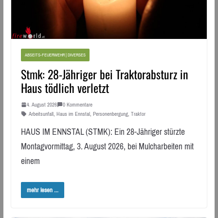
ABSEITS-FEUERWEHR | DIVERSES
Stmk: 28-Jähriger bei Traktorabsturz in
Haus tödlich verletzt
4. August 2026
0 Kommentare
Arbeitsunfall
,
Haus im Ennstal
,
Personenbergung
,
Traktor
HAUS IM ENNSTAL (STMK): Ein 28-Jähriger stürzte
Montagvormittag, 3. August 2026, bei Mulcharbeiten mit
einem
mehr lesen ...