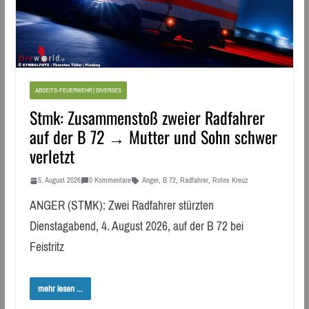
ABSEITS-FEUERWEHR | DIVERSES
Stmk: Zusammenstoß zweier Radfahrer
auf der B 72 → Mutter und Sohn schwer
verletzt
5. August 2026
0 Kommentare
Anger
,
B 72
,
Radfahrer
,
Rotes Kreuz
ANGER (STMK): Zwei Radfahrer stürzten
Dienstagabend, 4. August 2026, auf der B 72 bei
Feistritz
mehr lesen ...