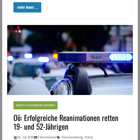
mehr lesen ...
ABSEITS-FEUERWEHR | DIVERSES
Oö: Erfolgreiche Reanimationen retten
19- und 52-Jährigen
28. Juli 2026
0 Kommentare
Personenrettung
,
Polizei