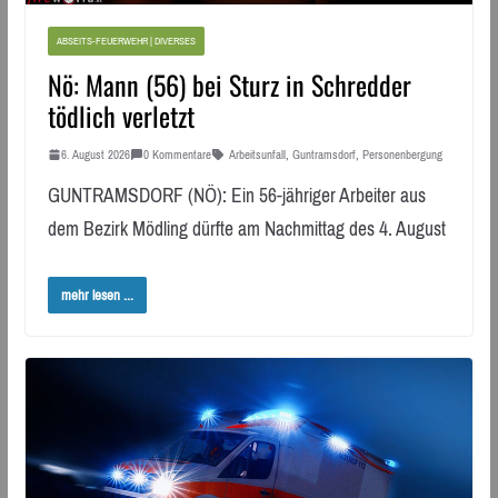
ABSEITS-FEUERWEHR | DIVERSES
Nö: Mann (56) bei Sturz in Schredder
tödlich verletzt
6. August 2026
0 Kommentare
Arbeitsunfall
,
Guntramsdorf
,
Personenbergung
GUNTRAMSDORF (NÖ): Ein 56-jähriger Arbeiter aus
dem Bezirk Mödling dürfte am Nachmittag des 4. August
mehr lesen ...