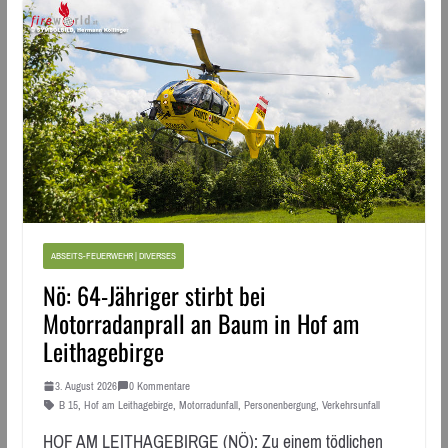
ABSEITS-FEUERWEHR | DIVERSES
Nö: 64-Jähriger stirbt bei
Motorradanprall an Baum in Hof am
Leithagebirge
3. August 2026
0 Kommentare
B 15
,
Hof am Leithagebirge
,
Motorradunfall
,
Personenbergung
,
Verkehrsunfall
HOF AM LEITHAGEBIRGE (NÖ): Zu einem tödlichen