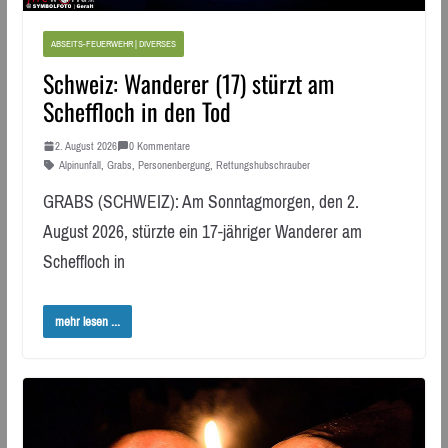
ABSEITS-FEUERWEHR | DIVERSES
Schweiz: Wanderer (17) stürzt am
Scheffloch in den Tod
2. August 2026
0 Kommentare
Alpinunfall
,
Grabs
,
Personenbergung
,
Rettungshubschrauber
GRABS (SCHWEIZ): Am Sonntagmorgen, den 2.
August 2026, stürzte ein 17-jähriger Wanderer am
Scheffloch in
mehr lesen ...