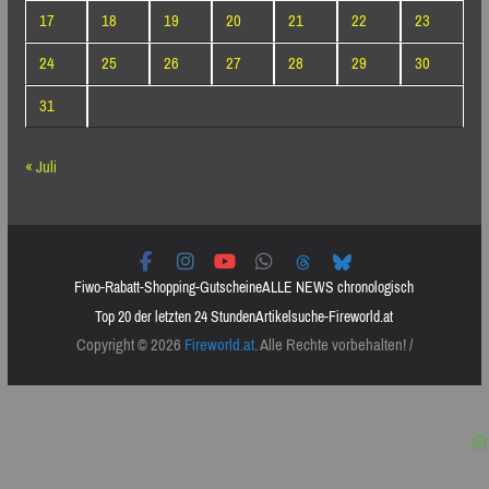
17
18
19
20
21
22
23
24
25
26
27
28
29
30
31
« Juli
Fiwo-Rabatt-Shopping-Gutscheine
ALLE NEWS chronologisch
Top 20 der letzten 24 Stunden
Artikelsuche-Fireworld.at
Copyright © 2026
Fireworld.at
. Alle Rechte vorbehalten! /