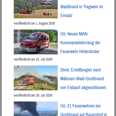
Waldbrand in Tragwein im
Einsatz
veröffentlicht am 1. August 2026
Oö: Neues MAN-
Kommandofahrzeug der
Feuerwehr Hinterstoder
veröffentlicht am 23. Juli 2026
Stmk: Ermittlungen nach
Millionen-Wald-Großbrand
von Eisbach abgeschlossen
veröffentlicht am 29. Juli 2026
Oö: 21 Feuerwehren bei
Großbrand auf Bauernhof in