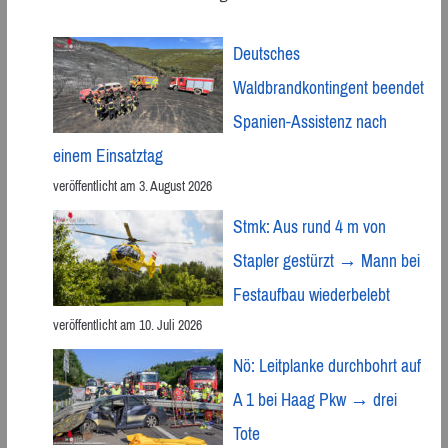
Deutsches
Waldbrandkontingent beendet
Spanien-Assistenz nach
einem Einsatztag
veröffentlicht am 3. August 2026
Stmk: Aus rund 4 m von
Stapler gestürzt → Mann bei
Festaufbau wiederbelebt
veröffentlicht am 10. Juli 2026
Nö: Leitplanke durchbohrt auf
A 1 bei Haag Pkw → drei
Tote