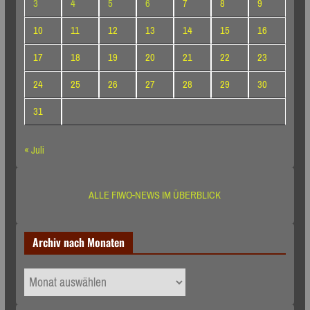
3
4
5
6
7
8
9
10
11
12
13
14
15
16
17
18
19
20
21
22
23
24
25
26
27
28
29
30
31
« Juli
ALLE FIWO-NEWS IM ÜBERBLICK
Archiv nach Monaten
Archiv
nach