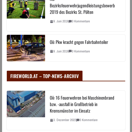
Bezirksfeuerwehrjugendleistungsbewerb
2019 des Bezirks St. Pölten
9. Juni 2019
0 Kommentare
Oö: Pkw kracht gegen Fahrbahnteiler
9. Juni 2019
0 Kommentare
FIREWORLD.AT – TOP-NEWS-ARCHIV
Oö: 16 Feuerwehren bei Maschinenbrand
bzw. -ausfall in Großbetrieb in
Kremsmünster im Einsatz
3. Dezember 2022
0 Kommentare