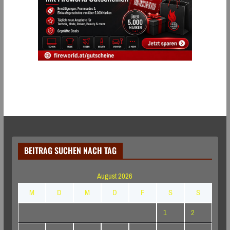
BEITRAG SUCHEN NACH TAG
August 2026
M
D
M
D
F
S
S
1
2