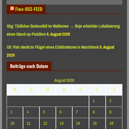
Monaten
Fiwo-RSS-FEED
Sbg: Tödlicher Badeunfall im Wallersee → Boje erleichter Lokalisierung
eines Stand-up-Paddlers
6. August 2026
Oö: Reh steckt im Flügel eines Einfahrtstores in Marchtrenk
6. August
2026
Beiträge nach Datum
August 2026
M
D
M
D
F
S
S
1
2
3
4
5
6
7
8
9
10
11
12
13
14
15
16