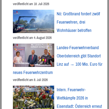
veröffentlicht am 18. Juli 2026
Nö: Großbrand fordert zwölf
Feuerwehren, drei
Wohnhäuser betroffen
veröffentlicht am 4. August 2026
Landes-Feuerwehrverband
Oberösterreich gibt Standort
Linz auf → 100 Mio. Euro für
neues Feuerwehrzentrum
veröffentlicht am 8. Juli 2026
Intern. Feuerwehr-
Wettkämpfe 2026 in
Eisenstadt: Österreich erneut