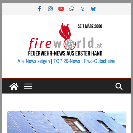
Zum
Inhalt
springen
Alle News zeigen
|
TOP 20-News
|
Fiwo-Gutscheine