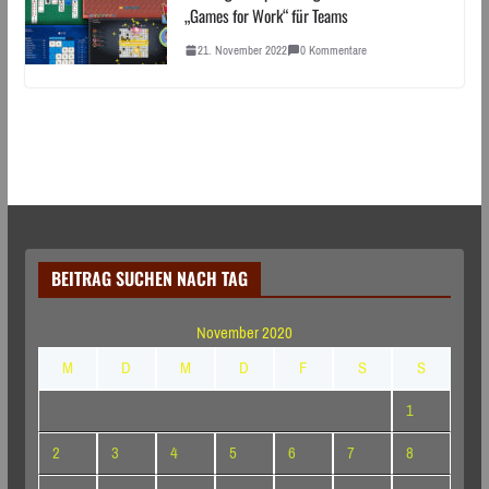
„Games for Work“ für Teams
21. November 2022
0 Kommentare
BEITRAG SUCHEN NACH TAG
November 2020
M
D
M
D
F
S
S
1
2
3
4
5
6
7
8