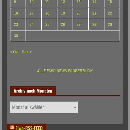
9
10
11
12
13
14
15
16
17
18
19
20
21
22
23
24
25
26
27
28
29
30
« Okt.
Dez. »
ALLE FIWO-NEWS IM ÜBERBLICK
Archiv nach Monaten
Archiv
nach
Monaten
Fiwo-RSS-FEED