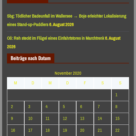
Sbg: Tödlicher Badeunfall im Wallersee → Boje erleichter Lokalisierung
eines Stand-up-Paddlers
6. August 2026
Oö: Reh steckt im Flügel eines Einfahrtstores in Marchtrenk
6. August
2026
Beiträge nach Datum
November 2020
M
D
M
D
F
S
S
1
2
3
4
5
6
7
8
9
10
11
12
13
14
15
16
17
18
19
20
21
22