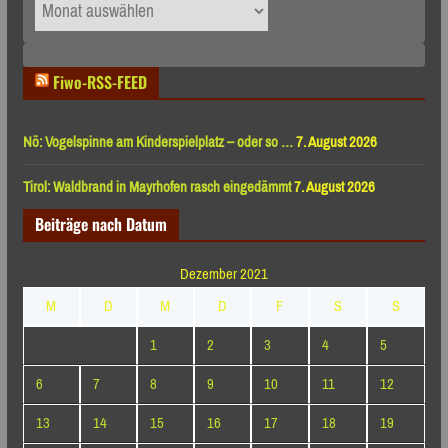
Archiv
nach
Monaten
Fiwo-RSS-FEED
Nö: Vogelspinne am Kinderspielplatz – oder so …
7. August 2026
Tirol: Waldbrand in Mayrhofen rasch eingedämmt
7. August 2026
Beiträge nach Datum
Dezember 2021
M
D
M
D
F
S
S
1
2
3
4
5
6
7
8
9
10
11
12
13
14
15
16
17
18
19