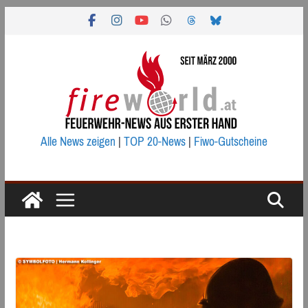
Zum
Inhalt
springen
Alle News zeigen
|
TOP 20-News
|
Fiwo-Gutscheine