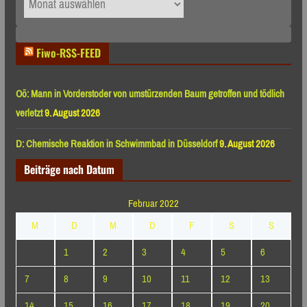
nach
Monaten
Fiwo-RSS-FEED
Oö: Mann in Vorderstoder von umstürzenden Baum getroffen und tödlich
verletzt
9. August 2026
D: Chemische Reaktion in Schwimmbad in Düsseldorf
9. August 2026
Beiträge nach Datum
Februar 2022
M
D
M
D
F
S
S
1
2
3
4
5
6
7
8
9
10
11
12
13
14
15
16
17
18
19
20