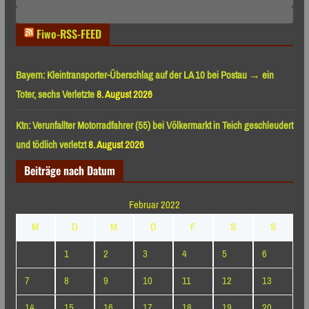
Monaten
Fiwo-RSS-FEED
Bayern: Kleintransporter-Überschlag auf der LA 10 bei Postau → ein
Toter, sechs Verletzte
8. August 2026
Ktn: Verunfallter Motorradfahrer (55) bei Völkermarkt in Teich geschleudert
und tödlich verletzt
8. August 2026
Beiträge nach Datum
Februar 2022
M
D
M
D
F
S
S
1
2
3
4
5
6
7
8
9
10
11
12
13
14
15
16
17
18
19
20