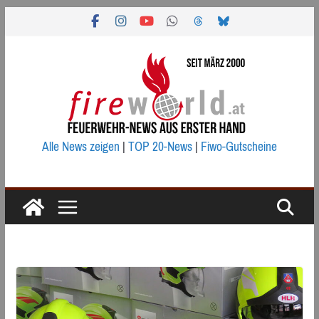
Zum
Inhalt
springen
Alle News zeigen
|
TOP 20-News
|
Fiwo-Gutscheine