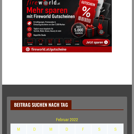
BEITRAG SUCHEN NACH TAG
Februar 2022
M
D
M
D
F
S
S