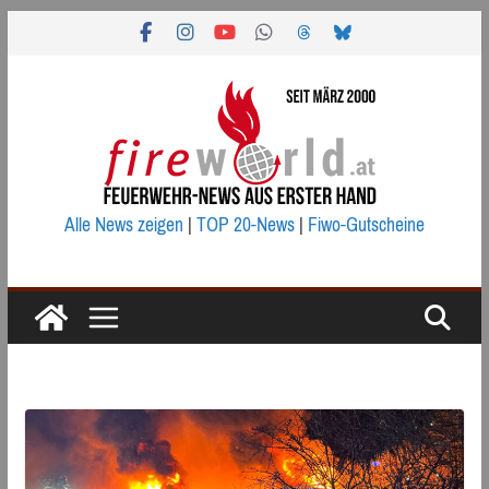
Zum
Inhalt
springen
Alle News zeigen
|
TOP 20-News
|
Fiwo-Gutscheine