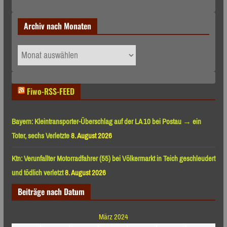
Archiv nach Monaten
Archiv
nach
Monaten
Fiwo-RSS-FEED
Bayern: Kleintransporter-Überschlag auf der LA 10 bei Postau → ein
Toter, sechs Verletzte
8. August 2026
Ktn: Verunfallter Motorradfahrer (55) bei Völkermarkt in Teich geschleudert
und tödlich verletzt
8. August 2026
Beiträge nach Datum
März 2024