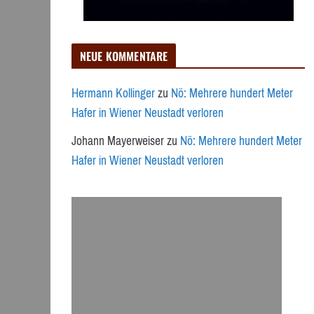
NEUE KOMMENTARE
Hermann Kollinger
zu
Nö: Mehrere hundert Meter
Hafer in Wiener Neustadt verloren
Johann Mayerweiser
zu
Nö: Mehrere hundert Meter
Hafer in Wiener Neustadt verloren