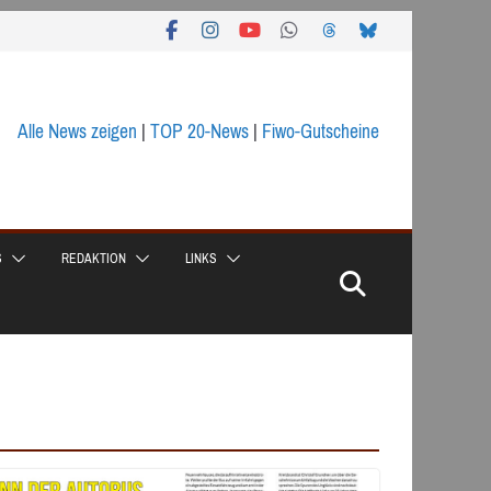
Alle News zeigen
|
TOP 20-News
|
Fiwo-Gutscheine
S
REDAKTION
LINKS