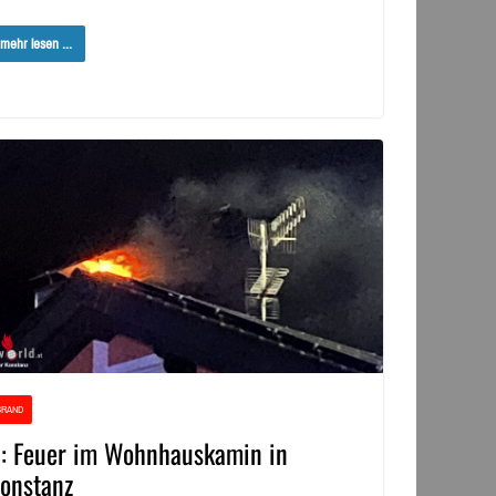
mehr lesen ...
BRAND
: Feuer im Wohnhauskamin in
onstanz