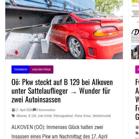
TECHNISCH
VIDEOBEITRÄGE
M
Oö: Pkw steckt auf B 129 bei Alkoven
F
unter Sattelauflieger → Wunder für
A
zwei Autoinsassen
W
F
17. April 2024
0 Kommentare
G
Alkoven
,
B 129
,
Lkw-Unfall
,
Rettungsdienst
,
Rotes Kreuz
,
Verkehrsunfall
ALKOVEN (OÖ): Immenses Glück hatten zwei
Insassen eines Pkw am Nachmittag des 17. April
Ver