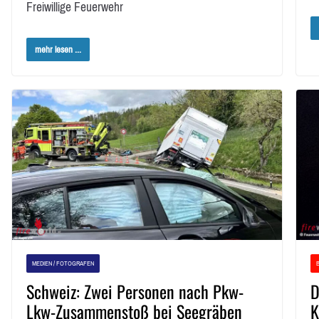
Freiwillige Feuerwehr
mehr lesen ...
MEDIEN / FOTOGRAFEN
Schweiz: Zwei Personen nach Pkw-
D
Lkw-Zusammenstoß bei Seegräben
K