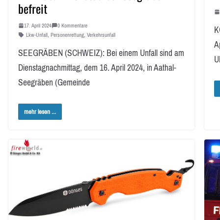
befreit
17. April 2024
0 Kommentare
K
Lkw-Unfall
,
Personenrettung
,
Verkehrsunfall
A
SEEGRÄBEN (SCHWEIZ): Bei einem Unfall sind am
U
Dienstagnachmittag, dem 16. April 2024, in Aathal-
Seegräben (Gemeinde
mehr lesen ...