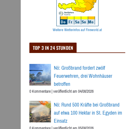
Weitere Wetterinfos auf Fireworld.at
TOP 3 IN 24 STUNDEN
Nö: Großbrand fordert zwölf
Feuerwehren, drei Wohnhäuser
betroffen
0 Kommentare
|
veröffentlicht am 04/08/2026
Nö: Rund 500 Kräfte bei Großbrand
auf etwa 100 Hektar in St. Egyden im
Einsatz
0 Kommentare
|
veröffentlicht am 05/08/2026