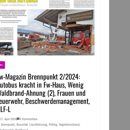
IX
w-Magazin Brennpunkt 2/2024:
utobus kracht in Fw-Haus, Wenig
aldbrand-Ahnung (2), Frauen und
euerwehr, Beschwerdemanagement,
LF-L
17. April 2024
0 Kommentare
Brennpunkt
,
Busunfall
,
Löschfahrzeug
,
Petting
,
Vegetationsbrand
,
kehrsunfall
,
Waldbrand