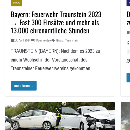
LOKAL
Bayern: Feuerwehr Traunstein 2023
D
→ Fast 300 Einsätze und mehr als
z
13.000 ehrenamtliche Stunden
17. April 2024
0 Kommentare
Bilanz
,
Traunstein
K
TRAUNSTEIN (BAYERN): Nachdem es 2023 zu
D
einem Wechsel in der Vorstandschaft des
ge
Traunsteiner Feuerwehrvereins gekommen
mehr lesen ...