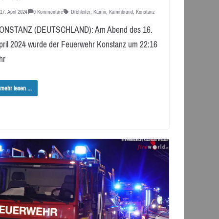
17. April 2024
0 Kommentare
Drehleiter
,
Kamin
,
Kaminbrand
,
Konstanz
ONSTANZ (DEUTSCHLAND): Am Abend des 16.
pril 2024 wurde der Feuerwehr Konstanz um 22:16
hr
mehr lesen ...