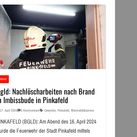
BRAND
gld: Nachlöscharbeiten nach Brand
n Imbissbude in Pinkafeld
17. April 2024
0 Kommentare
Gewerbe
,
Pinkafeld
,
Wärmebildkamera
INKAFELD (BGLD): Am Abend des 16. April 2024
urde die Feuerwehr der Stadt Pinkafeld mittels