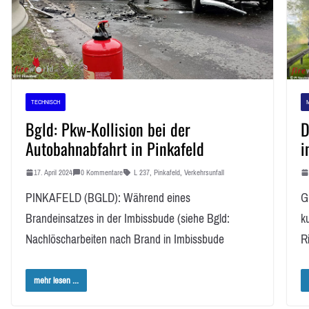
TECHNISCH
Bgld: Pkw-Kollision bei der
D
Autobahnabfahrt in Pinkafeld
i
17. April 2024
0 Kommentare
L 237
,
Pinkafeld
,
Verkehrsunfall
PINKAFELD (BGLD): Während eines
G
Brandeinsatzes in der Imbissbude (siehe Bgld:
k
Nachlöscharbeiten nach Brand in Imbissbude
R
mehr lesen ...