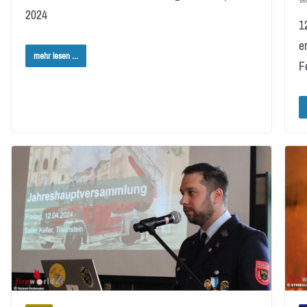
2024
12
e
mehr lesen ...
F