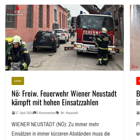
LOKAL
Nö: Freiw. Feuerwehr Wiener Neustadt
B
kämpft mit hohen Einsatzzahlen
i
17. April 2024
0 Kommentare
Wr. Neustadt
WIENER NEUSTADT (NÖ): Zu immer mehr
P
Einsätzen in immer kürzeren Abständen muss die
w