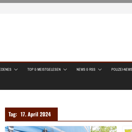
EDENES
TOP & MEISTGELESEN
NEWS & RSS
POLIZEI-NEW
Tag:
17. April 2024