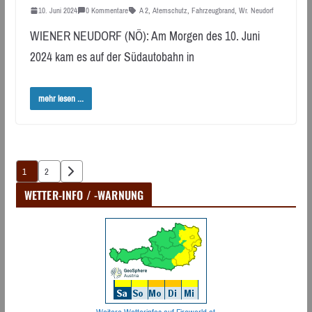
10. Juni 2024
0 Kommentare
A 2
,
Atemschutz
,
Fahrzeugbrand
,
Wr. Neudorf
WIENER NEUDORF (NÖ): Am Morgen des 10. Juni
2024 kam es auf der Südautobahn in
mehr lesen ...
Seitennummerierung
1
2
der
WETTER-INFO / -WARNUNG
Beiträge