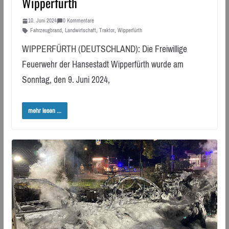
Wipperfürth
10. Juni 2024
0 Kommentare
Fahrzeugbrand
,
Landwirtschaft
,
Traktor
,
Wipperfürth
WIPPERFÜRTH (DEUTSCHLAND): Die Freiwillige
Feuerwehr der Hansestadt Wipperfürth wurde am
Sonntag, den 9. Juni 2024,
mehr lesen ...