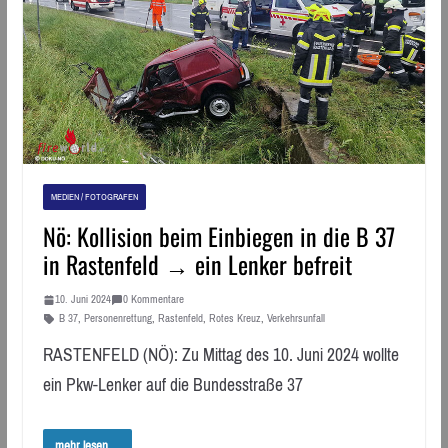
MEDIEN / FOTOGRAFEN
Nö: Kollision beim Einbiegen in die B 37
in Rastenfeld → ein Lenker befreit
10. Juni 2024
0 Kommentare
B 37
,
Personenrettung
,
Rastenfeld
,
Rotes Kreuz
,
Verkehrsunfall
RASTENFELD (NÖ): Zu Mittag des 10. Juni 2024 wollte
ein Pkw-Lenker auf die Bundesstraße 37
mehr lesen ...