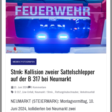
MEDIEN / FOTOGRAFEN
Stmk: Kollision zweier Sattelschlepper
auf der B 317 bei Neumarkt
10. Juni 2024
0 Kommentare
B 317
,
Lkw-Unfall
,
Neumarkt / Stmk.
,
Rettungshubschrauber
,
Verkehrsunfall
NEUMARKT (STEIERMARK): Montagvormittag, 10.
Juni 2024, kollidierten bei Neumarkt zwei