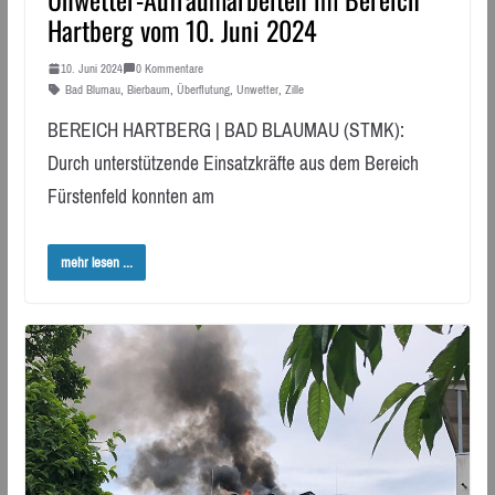
Hartberg vom 10. Juni 2024
10. Juni 2024
0 Kommentare
Bad Blumau
,
Bierbaum
,
Überflutung
,
Unwetter
,
Zille
BEREICH HARTBERG | BAD BLAUMAU (STMK):
Durch unterstützende Einsatzkräfte aus dem Bereich
Fürstenfeld konnten am
mehr lesen ...