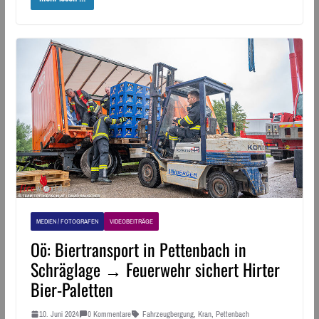
MEDIEN / FOTOGRAFEN
VIDEOBEITRÄGE
Oö: Biertransport in Pettenbach in
Schräglage → Feuerwehr sichert Hirter
Bier-Paletten
10. Juni 2024
0 Kommentare
Fahrzeugbergung
,
Kran
,
Pettenbach