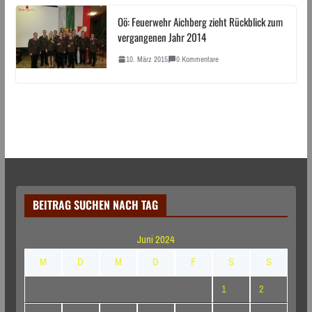
Oö: Feuerwehr Aichberg zieht Rückblick zum
vergangenen Jahr 2014
10. März 2015
0 Kommentare
BEITRAG SUCHEN NACH TAG
Juni 2024
M
D
M
D
F
S
S
1
2