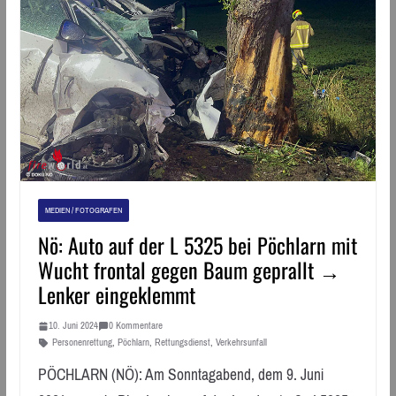
MEDIEN / FOTOGRAFEN
Nö: Auto auf der L 5325 bei Pöchlarn mit
Wucht frontal gegen Baum geprallt →
Lenker eingeklemmt
10. Juni 2024
0 Kommentare
Personenrettung
,
Pöchlarn
,
Rettungsdienst
,
Verkehrsunfall
PÖCHLARN (NÖ): Am Sonntagabend, dem 9. Juni