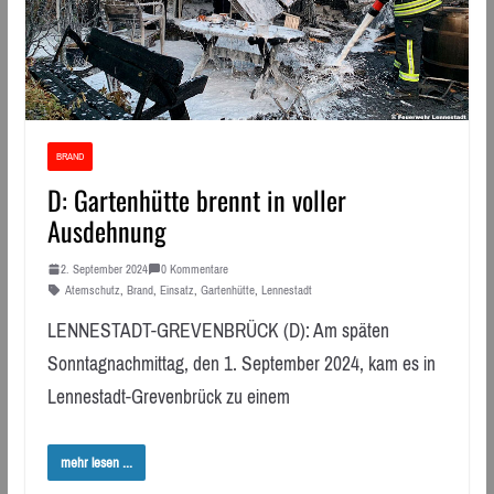
BRAND
D: Gartenhütte brennt in voller
Ausdehnung
2. September 2024
0 Kommentare
Atemschutz
,
Brand
,
Einsatz
,
Gartenhütte
,
Lennestadt
LENNESTADT-GREVENBRÜCK (D): Am späten
Sonntagnachmittag, den 1. September 2024, kam es in
Lennestadt-Grevenbrück zu einem
mehr lesen ...