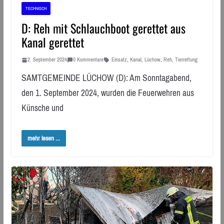
TECHNISCH
D: Reh mit Schlauchboot gerettet aus
Kanal gerettet
2. September 2024
0 Kommentare
Einsatz
,
Kanal
,
Lüchow
,
Reh
,
Tierrettung
SAMTGEMEINDE LÜCHOW (D): Am Sonntagabend,
den 1. September 2024, wurden die Feuerwehren aus
Künsche und
mehr lesen ...