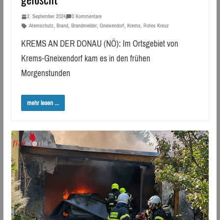
2. September 2024
0 Kommentare
Atemschutz
,
Brand
,
Brandmelder
,
Gneixendorf
,
Krems
,
Rotes Kreuz
KREMS AN DER DONAU (NÖ): Im Ortsgebiet von
Krems-Gneixendorf kam es in den frühen
Morgenstunden
mehr lesen ...