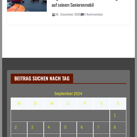
auf seinem Seniorenmobil
26. Dezember 2025
0 Kommentare
BEITRAG SUCHEN NACH TAG
September 2024
M
D
M
D
F
S
S
1
2
3
4
5
6
7
8