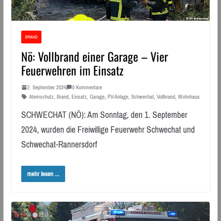
BRAND
Nö: Vollbrand einer Garage – Vier
Feuerwehren im Einsatz
2. September 2024
0 Kommentare
Atemschutz
,
Brand
,
Einsatz
,
Garage
,
PV-Anlage
,
Schwechat
,
Vollbrand
,
Wohnhaus
SCHWECHAT (NÖ): Am Sonntag, den 1. September
2024, wurden die Freiwillige Feuerwehr Schwechat und
Schwechat-Rannersdorf
mehr lesen ...