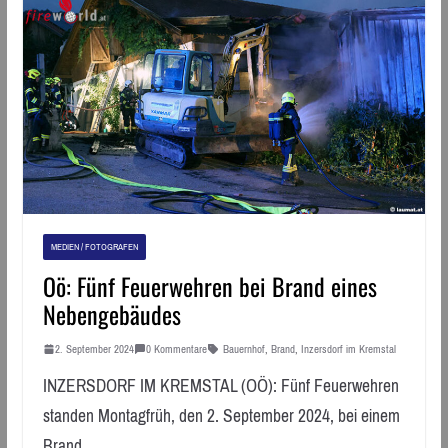
MEDIEN / FOTOGRAFEN
Oö: Fünf Feuerwehren bei Brand eines
Nebengebäudes
2. September 2024
0 Kommentare
Bauernhof
,
Brand
,
Inzersdorf im Kremstal
INZERSDORF IM KREMSTAL (OÖ): Fünf Feuerwehren
standen Montagfrüh, den 2. September 2024, bei einem
Brand