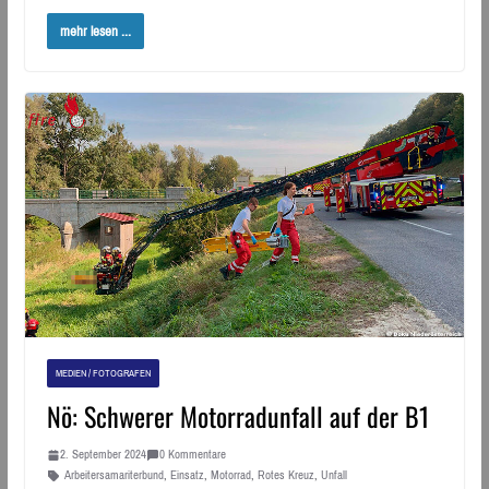
mehr lesen ...
MEDIEN / FOTOGRAFEN
Nö: Schwerer Motorradunfall auf der B1
2. September 2024
0 Kommentare
Arbeitersamariterbund
,
Einsatz
,
Motorrad
,
Rotes Kreuz
,
Unfall