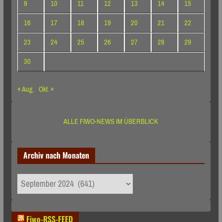
9
10
11
12
13
14
15
16
17
18
19
20
21
22
23
24
25
26
27
28
29
30
« Aug.
Okt. »
ALLE FIWO-NEWS IM ÜBERBLICK
Archiv nach Monaten
Archiv
nach
Monaten
Fiwo-RSS-FEED