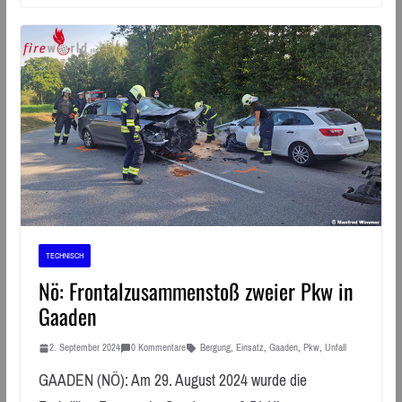
TECHNISCH
Nö: Frontalzusammenstoß zweier Pkw in
Gaaden
2. September 2024
0 Kommentare
Bergung
,
Einsatz
,
Gaaden
,
Pkw
,
Unfall
GAADEN (NÖ): Am 29. August 2024 wurde die