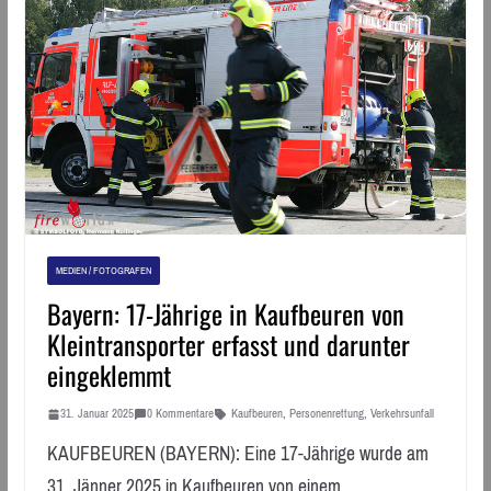
MEDIEN / FOTOGRAFEN
Bayern: 17-Jährige in Kaufbeuren von
Kleintransporter erfasst und darunter
eingeklemmt
31. Januar 2025
0 Kommentare
Kaufbeuren
,
Personenrettung
,
Verkehrsunfall
KAUFBEUREN (BAYERN): Eine 17-Jährige wurde am
31. Jänner 2025 in Kaufbeuren von einem