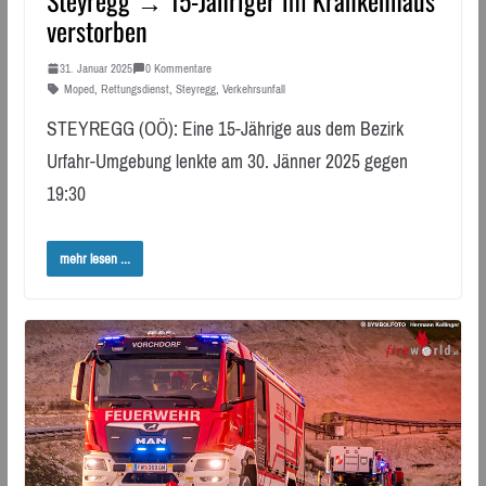
verstorben
31. Januar 2025
0 Kommentare
Moped
,
Rettungsdienst
,
Steyregg
,
Verkehrsunfall
STEYREGG (OÖ): Eine 15-Jährige aus dem Bezirk
Urfahr-Umgebung lenkte am 30. Jänner 2025 gegen
19:30
mehr lesen ...