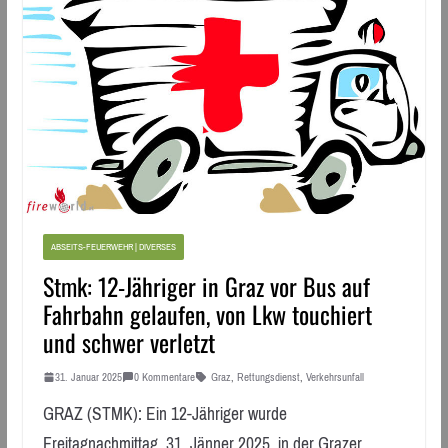
ABSEITS-FEUERWEHR | DIVERSES
Stmk: 12-Jähriger in Graz vor Bus auf
Fahrbahn gelaufen, von Lkw touchiert
und schwer verletzt
31. Januar 2025
0 Kommentare
Graz
,
Rettungsdienst
,
Verkehrsunfall
GRAZ (STMK): Ein 12-Jähriger wurde
Freitagnachmittag, 31. Jänner 2025, in der Grazer