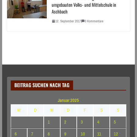
umgebauten Volks- und Mittelschule in
Aschbach
12. September 2017
0 Kommentare
BEITRAG SUCHEN NACH TAG
Januar 2025
M
D
M
D
F
S
S
1
2
3
4
5
6
7
8
9
10
11
12