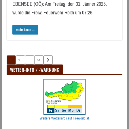
EBENSEE (OÖ): Am Freitag, den 31. Jänner 2025,
wurde die Freiw. Feuerwehr Roith um 07:26
mehr lesen ...
Seitennummerierung
1
2
…
57
der
WETTER-INFO / -WARNUNG
Beiträge
Weitere Wetterinfos auf Fireworld.at