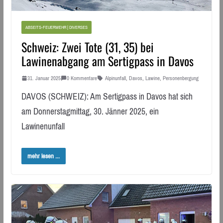
ABSEITS-FEUERWEHR | DIVERSES
Schweiz: Zwei Tote (31, 35) bei
Lawinenabgang am Sertigpass in Davos
31. Januar 2025
0 Kommentare
Alpinunfall
,
Davos
,
Lawine
,
Personenbergung
DAVOS (SCHWEIZ): Am Sertigpass in Davos hat sich
am Donnerstagmittag, 30. Jänner 2025, ein
Lawinenunfall
mehr lesen ...