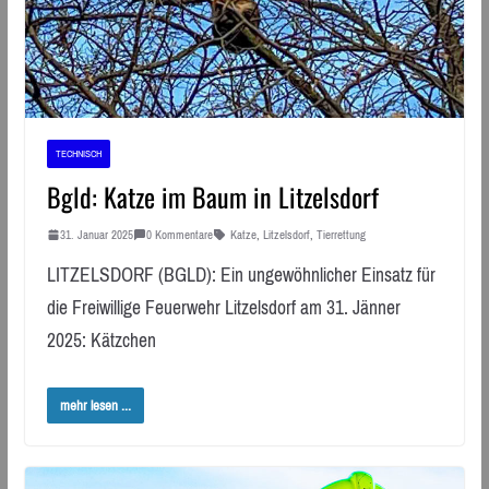
TECHNISCH
Bgld: Katze im Baum in Litzelsdorf
31. Januar 2025
0 Kommentare
Katze
,
Litzelsdorf
,
Tierrettung
LITZELSDORF (BGLD): Ein ungewöhnlicher Einsatz für
die Freiwillige Feuerwehr Litzelsdorf am 31. Jänner
2025: Kätzchen
mehr lesen ...