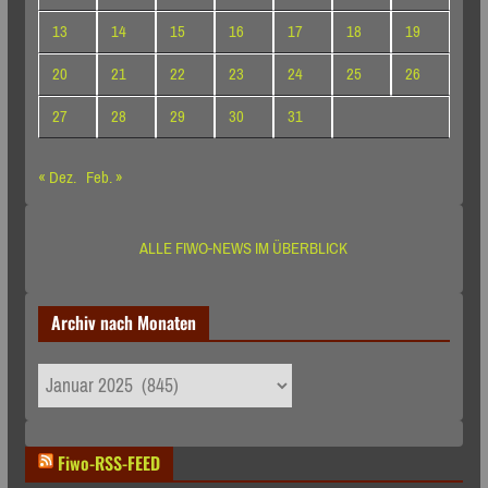
13
14
15
16
17
18
19
20
21
22
23
24
25
26
27
28
29
30
31
« Dez.
Feb. »
ALLE FIWO-NEWS IM ÜBERBLICK
Archiv nach Monaten
Archiv
nach
Monaten
Fiwo-RSS-FEED