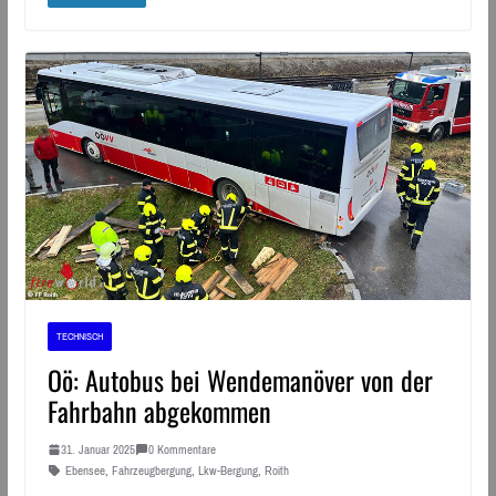
TECHNISCH
Oö: Autobus bei Wendemanöver von der
Fahrbahn abgekommen
31. Januar 2025
0 Kommentare
Ebensee
,
Fahrzeugbergung
,
Lkw-Bergung
,
Roith