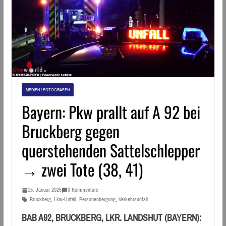
MEDIEN / FOTOGRAFEN
Bayern: Pkw prallt auf A 92 bei
Bruckberg gegen
querstehenden Sattelschlepper
→ zwei Tote (38, 41)
15. Januar 2025
0 Kommentare
Bruckberg
,
Lkw-Unfall
,
Personenbergung
,
Verkehrsunfall
BAB A92, BRUCKBERG, LKR. LANDSHUT (BAYERN):