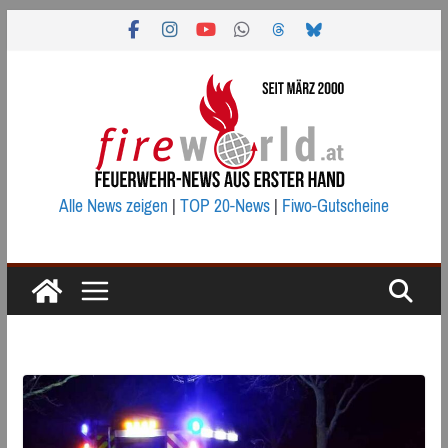
Zum
Inhalt
springen
Alle News zeigen
|
TOP 20-News
|
Fiwo-Gutscheine