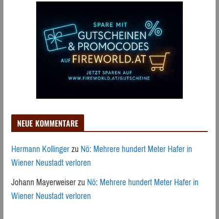
NEUE KOMMENTARE
Hermann Kollinger
zu
Nö: Mehrere hundert Meter Hafer in
Wiener Neustadt verloren
Johann Mayerweiser
zu
Nö: Mehrere hundert Meter Hafer in
Wiener Neustadt verloren