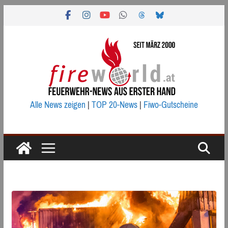
Zum
Inhalt
springen
Alle News zeigen
|
TOP 20-News
|
Fiwo-Gutscheine