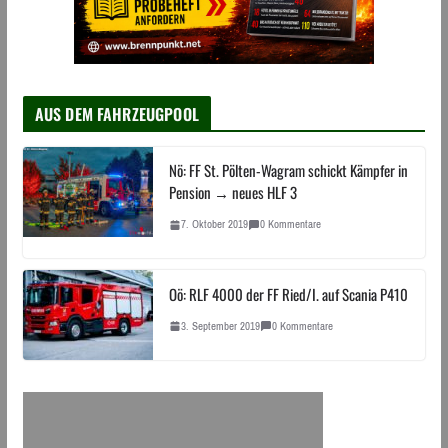
AUS DEM FAHRZEUGPOOL
Nö: FF St. Pölten-Wagram schickt Kämpfer in
Pension → neues HLF 3
7. Oktober 2019
0 Kommentare
Oö: RLF 4000 der FF Ried/I. auf Scania P410
3. September 2019
0 Kommentare