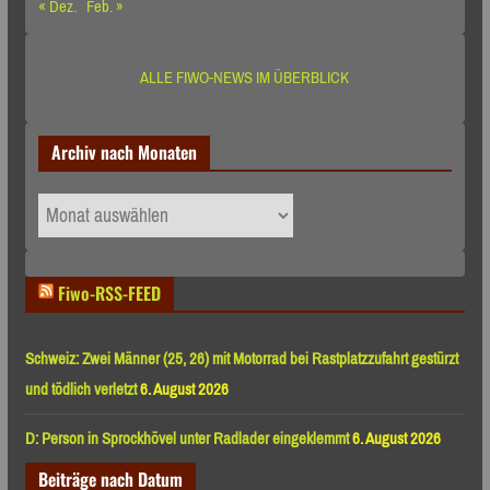
« Dez.
Feb. »
ALLE FIWO-NEWS IM ÜBERBLICK
Archiv nach Monaten
Archiv
nach
Monaten
Fiwo-RSS-FEED
Schweiz: Zwei Männer (25, 26) mit Motorrad bei Rastplatzzufahrt gestürzt
und tödlich verletzt
6. August 2026
D: Person in Sprockhövel unter Radlader eingeklemmt
6. August 2026
Beiträge nach Datum