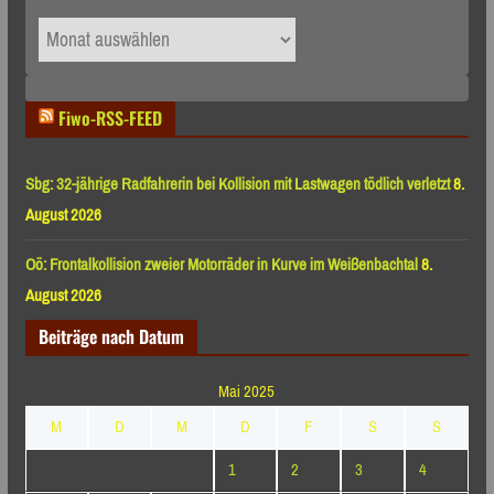
Archiv
nach
Monaten
Fiwo-RSS-FEED
Sbg: 32-jährige Radfahrerin bei Kollision mit Lastwagen tödlich verletzt
8.
August 2026
Oö: Frontalkollision zweier Motorräder in Kurve im Weißenbachtal
8.
August 2026
Beiträge nach Datum
Mai 2025
M
D
M
D
F
S
S
1
2
3
4