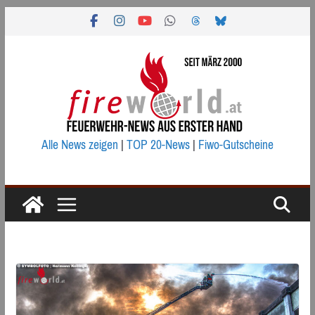
Zum
Inhalt
springen
Alle News zeigen
|
TOP 20-News
|
Fiwo-Gutscheine