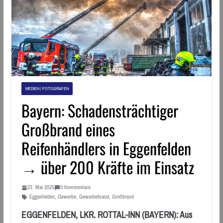
MEDIEN / FOTOGRAFEN
Bayern: Schadensträchtiger
Großbrand eines
Reifenhändlers in Eggenfelden
→ über 200 Kräfte im Einsatz
23. Mai 2025
0 Kommentare
Eggenfelden
,
Gewerbe
,
Gewerbebrand
,
Großbrand
EGGENFELDEN, LKR. ROTTAL-INN (BAYERN): Aus