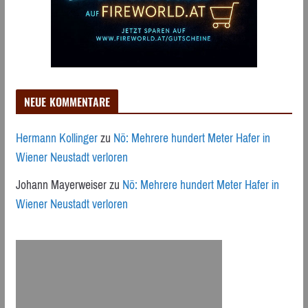
NEUE KOMMENTARE
Hermann Kollinger
zu
Nö: Mehrere hundert Meter Hafer in
Wiener Neustadt verloren
Johann Mayerweiser
zu
Nö: Mehrere hundert Meter Hafer in
Wiener Neustadt verloren