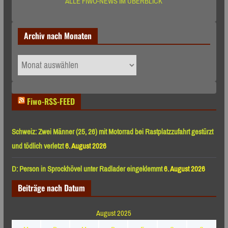
ALLE FIWO-NEWS IM ÜBERBLICK
Archiv nach Monaten
Archiv
nach
Monaten
Fiwo-RSS-FEED
Schweiz: Zwei Männer (25, 26) mit Motorrad bei Rastplatzzufahrt gestürzt
und tödlich verletzt
6. August 2026
D: Person in Sprockhövel unter Radlader eingeklemmt
6. August 2026
Beiträge nach Datum
August 2025