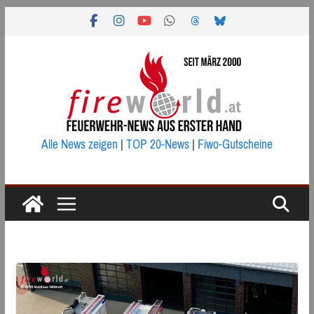
Zum
Inhalt
springen
Alle News zeigen
|
TOP 20-News
|
Fiwo-Gutscheine