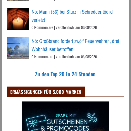
Nö: Mann (56) bei Sturz in Schredder tödlich
verletzt
0 Kommentare
|
veröffentlicht am 06/08/2026
Nö: Großbrand fordert zwölf Feuerwehren, drei
Wohnhäuser betroffen
0 Kommentare
|
veröffentlicht am 04/08/2026
Zu den Top 20 in 24 Stunden
ERMÄSSIGUNGEN FÜR 5.000 MARKEN