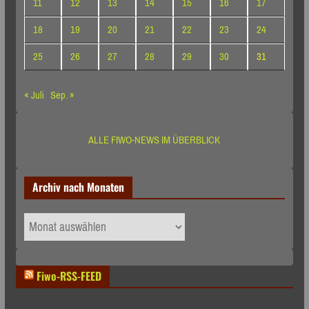
11
12
13
14
15
16
17
18
19
20
21
22
23
24
25
26
27
28
29
30
31
« Juli
Sep. »
ALLE FIWO-NEWS IM ÜBERBLICK
Archiv nach Monaten
Archiv
nach
Monaten
Fiwo-RSS-FEED