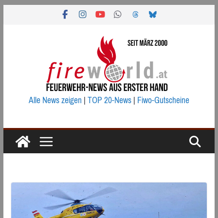
Zum
Inhalt
springen
Alle News zeigen
|
TOP 20-News
|
Fiwo-Gutscheine