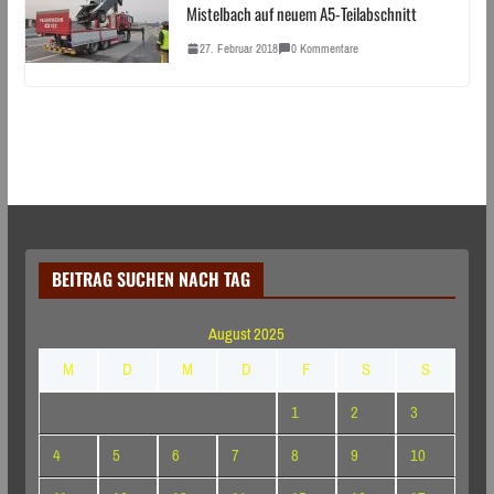
Mistelbach auf neuem A5-Teilabschnitt
27. Februar 2018
0 Kommentare
BEITRAG SUCHEN NACH TAG
August 2025
M
D
M
D
F
S
S
1
2
3
4
5
6
7
8
9
10