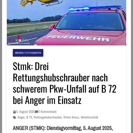
MEDIEN / FOTOGRAFEN
Stmk: Drei
Rettungshubschrauber nach
schwerem Pkw-Unfall auf B 72
bei Anger im Einsatz
5. August 2025
0 Kommentare
Anger
,
B 72
,
Rettungshubschrauber
,
Rotes Kreuz
,
Verkehrsunfall
ANGER (STMK): Dienstagvormittag, 5. August 2025,