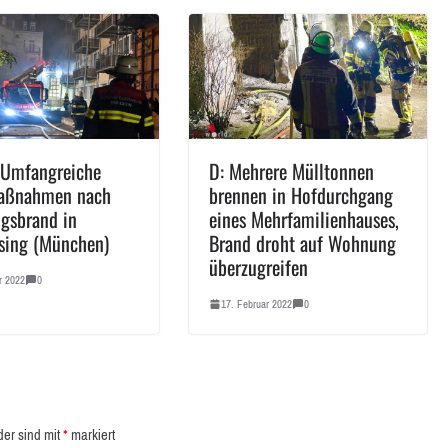
 Umfangreiche
D: Mehrere Mülltonnen
aßnahmen nach
brennen in Hofdurchgang
gsbrand in
eines Mehrfamilienhauses,
sing (München)
Brand droht auf Wohnung
überzugreifen
r 2022
0
17. Februar 2022
0
der sind mit
*
markiert