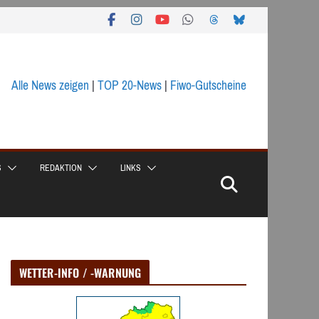
Alle News zeigen
|
TOP 20-News
|
Fiwo-Gutscheine
S
REDAKTION
LINKS
WETTER-INFO / -WARNUNG