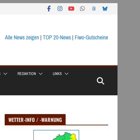
Alle News zeigen
|
TOP 20-News
|
Fiwo-Gutscheine
S
REDAKTION
LINKS
WETTER-INFO / -WARNUNG