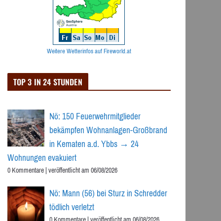
Weitere Wetterinfos auf Fireworld.at
TOP 3 IN 24 STUNDEN
Nö: 150 Feuerwehrmitglieder
bekämpfen Wohnanlagen-Großbrand
in Kematen a.d. Ybbs → 24
Wohnungen evakuiert
0 Kommentare
|
veröffentlicht am 06/08/2026
Nö: Mann (56) bei Sturz in Schredder
tödlich verletzt
0 Kommentare
|
veröffentlicht am 06/08/2026