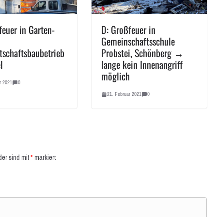
feuer in Garten-
D: Großfeuer in
Gemeinschaftsschule
tschaftsbaubetrieb
Probstei, Schönberg →
l
lange kein Innenangriff
möglich
r 2021
0
21. Februar 2021
0
der sind mit
*
markiert