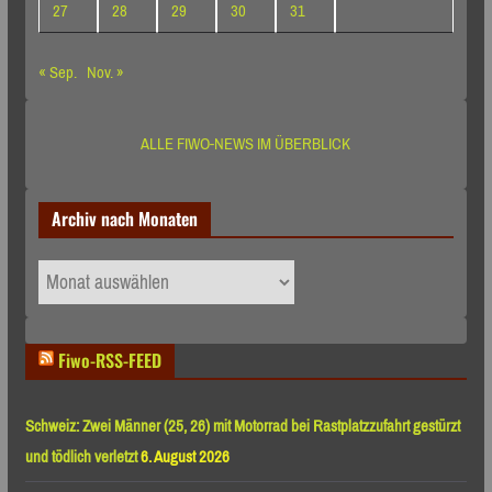
27
28
29
30
31
« Sep.
Nov. »
ALLE FIWO-NEWS IM ÜBERBLICK
Archiv nach Monaten
Archiv
nach
Monaten
Fiwo-RSS-FEED
Schweiz: Zwei Männer (25, 26) mit Motorrad bei Rastplatzzufahrt gestürzt
und tödlich verletzt
6. August 2026