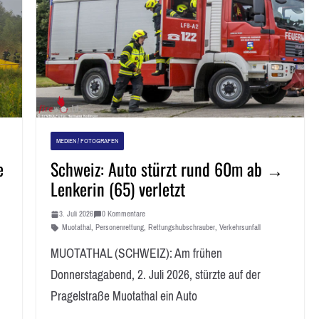
MEDIEN / FOTOGRAFEN
e
Schweiz: Auto stürzt rund 60m ab →
Lenkerin (65) verletzt
3. Juli 2026
0 Kommentare
Muotathal
,
Personenrettung
,
Rettungshubschrauber
,
Verkehrsunfall
MUOTATHAL (SCHWEIZ): Am frühen
Donnerstagabend, 2. Juli 2026, stürzte auf der
Pragelstraße Muotathal ein Auto