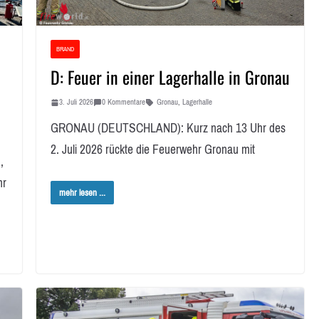
BRAND
D: Feuer in einer Lagerhalle in Gronau
3. Juli 2026
0 Kommentare
Gronau
,
Lagerhalle
GRONAU (DEUTSCHLAND): Kurz nach 13 Uhr des
2. Juli 2026 rückte die Feuerwehr Gronau mit
,
hr
mehr lesen ...