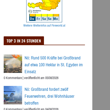
Weitere Wetterinfos auf Fireworld.at
TOP 3 IN 24 STUNDEN
Nö: Rund 500 Kräfte bei Großbrand
auf etwa 100 Hektar in St. Egyden im
Einsatz
0 Kommentare
|
veröffentlicht am 05/08/2026
Nö: Großbrand fordert zwölf
Feuerwehren, drei Wohnhäuser
betroffen
0 Kommentare
|
veröffentlicht am 04/08/2026