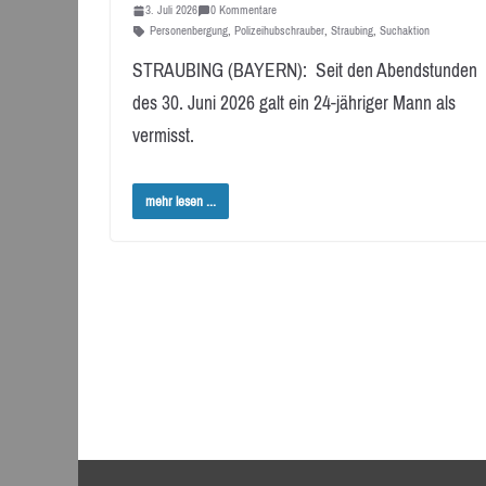
3. Juli 2026
0 Kommentare
Personenbergung
,
Polizeihubschrauber
,
Straubing
,
Suchaktion
STRAUBING (BAYERN): Seit den Abendstunden
des 30. Juni 2026 galt ein 24-jähriger Mann als
vermisst.
mehr lesen ...