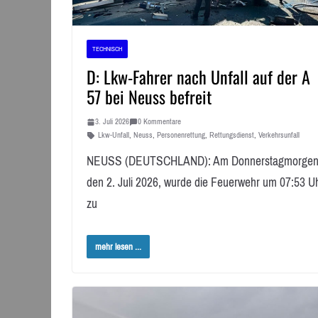
TECHNISCH
D: Lkw-Fahrer nach Unfall auf der A
57 bei Neuss befreit
3. Juli 2026
0 Kommentare
Lkw-Unfall
,
Neuss
,
Personenrettung
,
Rettungsdienst
,
Verkehrsunfall
NEUSS (DEUTSCHLAND): Am Donnerstagmorgen
den 2. Juli 2026, wurde die Feuerwehr um 07:53 U
zu
mehr lesen ...