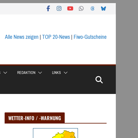
Alle News zeigen
|
TOP 20-News
|
Fiwo-Gutscheine
S
REDAKTION
LINKS
WETTER-INFO / -WARNUNG