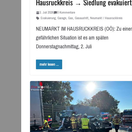
Hausruckkreis → Siedlung evakuiert
3. Juli 2026
0 Kommentare
Evakuierung
,
Garage
,
Gas
,
Gasaustritt
,
Neumarkt / Hausruckkreis
NEUMARKT IM HAUSRUCKKREIS (OÖ): Zu einer
gefährlichen Situation ist es am späten
Donnerstagnachmittag, 2. Juli
mehr lesen ...