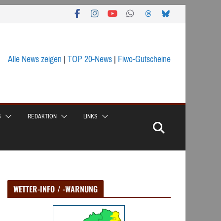
Alle News zeigen
|
TOP 20-News
|
Fiwo-Gutscheine
S
REDAKTION
LINKS
WETTER-INFO / -WARNUNG