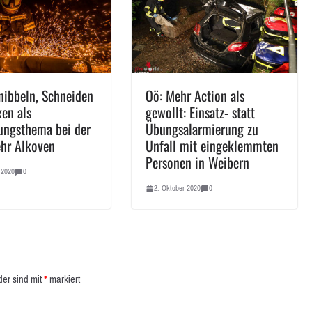
nibbeln, Schneiden
Oö: Mehr Action als
xen als
gewollt: Einsatz- statt
ungsthema bei der
Übungsalarmierung zu
hr Alkoven
Unfall mit eingeklemmten
Personen in Weibern
 2020
0
2. Oktober 2020
0
der sind mit
*
markiert