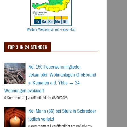
Weitere Wetterinfos auf Fireworld.at
TOP 3 IN 24 STUNDEN
Nö: 150 Feuerwehrmitglieder
bekämpfen Wohnanlagen-Großbrand
in Kematen a.d. Ybbs → 24
Wohnungen evakuiert
0 Kommentare
|
veröffentlicht am 06/08/2026
Nö: Mann (56) bei Sturz in Schredder
tödlich verletzt
0 Kommentare
|
veröffentlicht am 06/08/2026