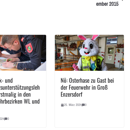
ember 2015
k- und
Nö: Osterhase zu Gast bei
sunterstützungsleh
der Feuerwehr in Groß
rstmalig in den
Enzersdorf
hrbezirken WL und
25. März 2024
0
024
0