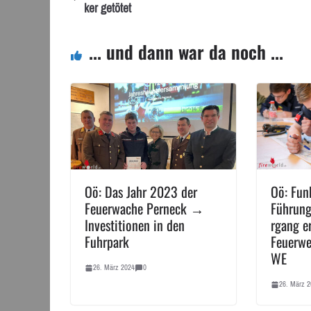
ker getötet
... und dann war da noch ...
Oö: Das Jahr 2023 der
Oö: Fun
Feuerwache Perneck →
Führung
Investitionen in den
rgang e
Fuhrpark
Feuerwe
WE
26. März 2024
0
26. März 2