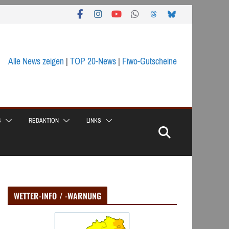
Alle News zeigen
|
TOP 20-News
|
Fiwo-Gutscheine
S
REDAKTION
LINKS
WETTER-INFO / -WARNUNG