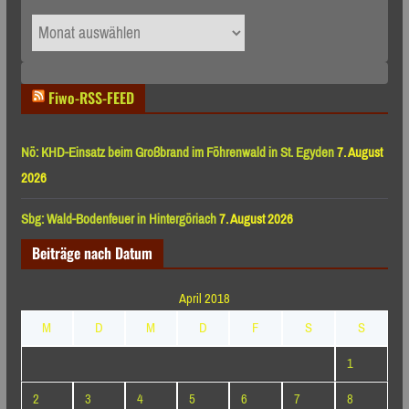
Archiv
nach
Monaten
Fiwo-RSS-FEED
Nö: KHD-Einsatz beim Großbrand im Föhrenwald in St. Egyden
7. August
2026
Sbg: Wald-Bodenfeuer in Hintergöriach
7. August 2026
Beiträge nach Datum
April 2018
M
D
M
D
F
S
S
1
2
3
4
5
6
7
8