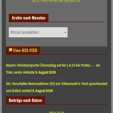
ALLE FIWO-NEWS IM ÜBERBLICK
Archiv nach Monaten
Archiv
nach
Monaten
Fiwo-RSS-FEED
Bayern: Kleintransporter-Überschlag auf der LA 10 bei Postau → ein
Toter, sechs Verletzte
8. August 2026
Ktn: Verunfallter Motorradfahrer (55) bei Völkermarkt in Teich geschleudert
und tödlich verletzt
8. August 2026
Beiträge nach Datum
März 2019