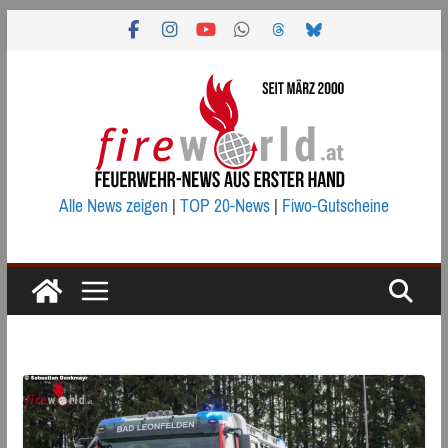
Zum
Inhalt
springen
Alle News zeigen
|
TOP 20-News
|
Fiwo-Gutscheine