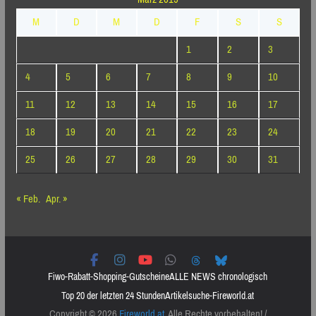
M
D
M
D
F
S
S
1
2
3
4
5
6
7
8
9
10
11
12
13
14
15
16
17
18
19
20
21
22
23
24
25
26
27
28
29
30
31
« Feb.
Apr. »
Fiwo-Rabatt-Shopping-Gutscheine
ALLE NEWS chronologisch
Top 20 der letzten 24 Stunden
Artikelsuche-Fireworld.at
Copyright © 2026
Fireworld.at
. Alle Rechte vorbehalten! /