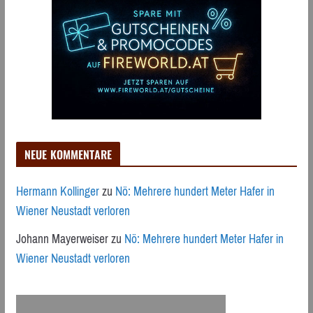
NEUE KOMMENTARE
Hermann Kollinger
zu
Nö: Mehrere hundert Meter Hafer in
Wiener Neustadt verloren
Johann Mayerweiser
zu
Nö: Mehrere hundert Meter Hafer in
Wiener Neustadt verloren