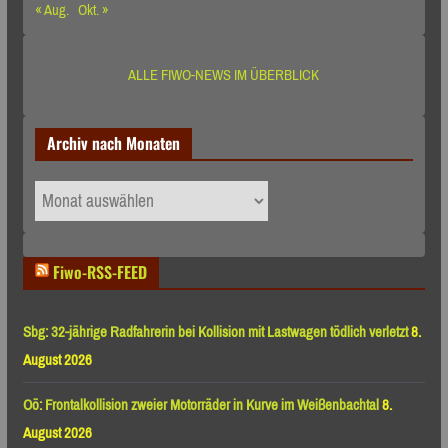
« Aug.
Okt. »
ALLE FIWO-NEWS IM ÜBERBLICK
Archiv nach Monaten
Archiv
nach
Monaten
Fiwo-RSS-FEED
Sbg: 32-jährige Radfahrerin bei Kollision mit Lastwagen tödlich verletzt
8.
August 2026
Oö: Frontalkollision zweier Motorräder in Kurve im Weißenbachtal
8.
August 2026