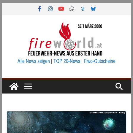
Zum
Inhalt
springen
Alle News zeigen
|
TOP 20-News
|
Fiwo-Gutscheine