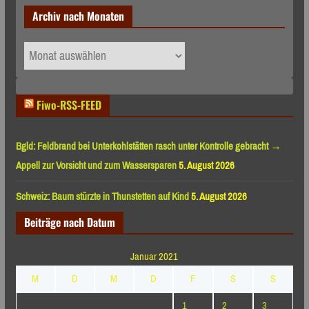
Archiv nach Monaten
Archiv
nach
Monaten
Fiwo-RSS-FEED
Bgld: Feldbrand bei Unterkohlstätten rasch unter Kontrolle gebracht →
Appell zur Vorsicht und zum Wassersparen
5. August 2026
Schweiz: Baum stürzte in Thunstetten auf Kind
5. August 2026
Beiträge nach Datum
Januar 2021
M
D
M
D
F
S
S
1
2
3