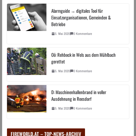
Alarmguide → digitales Tool für
Einsatzorganisationen, Gemeinden &
Betriebe
5. Mai 2020
0 Kommentare
Oö: Rehbock in Wels aus dem Mühlbach
gerettet
5. Mai 2020
0 Kommentare
D: Maschinenhallenbrand in voller
Ausdehnung in Reesdorf
5. Mai 2020
0 Kommentare
FIREWORLD.AT – TOP-NEWS-ARCHIV