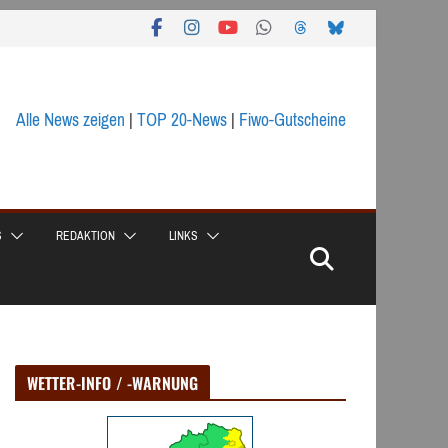
Alle News zeigen
|
TOP 20-News
|
Fiwo-Gutscheine
S
REDAKTION
LINKS
WETTER-INFO / -WARNUNG