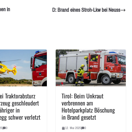
en in
D: Brand eines Stroh-Lkw bei Neuss
ei Traktorabsturz
Tirol: Beim Unkraut
rzeug geschleudert
verbrennen am
hriger in
Hotelparkplatz Böschung
egg schwer verletzt
in Brand gesetzt
25
0
12. Mai 2025
0