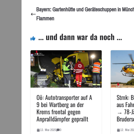
Bayern: Gartenhütte und Geräteschuppen in Münch
Flammen
... und dann war da noch ...
Oö: Autotransporter auf A
Stmk: B
9 bei Wartberg an der
aus Fah
Krems frontal gegen
→ 78-Jä
Anpralldämpfer geprallt
Bruders
13. Mai 2025
0
12. Mai 20