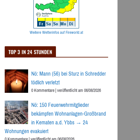
Weitere Wetterinfos auf Fireworld.at
TOP 3 IN 24 STUNDEN
Nö: Mann (56) bei Sturz in Schredder
tödlich verletzt
0 Kommentare
|
veröffentlicht am 06/08/2026
Nö: 150 Feuerwehrmitglieder
bekämpfen Wohnanlagen-Großbrand
in Kematen a.d. Ybbs → 24
Wohnungen evakuiert
0 Kommentare
|
veröffentlicht am 06/08/2026