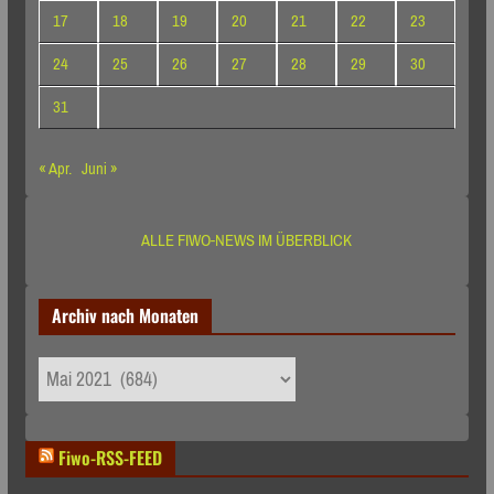
17
18
19
20
21
22
23
24
25
26
27
28
29
30
31
« Apr.
Juni »
ALLE FIWO-NEWS IM ÜBERBLICK
Archiv nach Monaten
Archiv
nach
Monaten
Fiwo-RSS-FEED