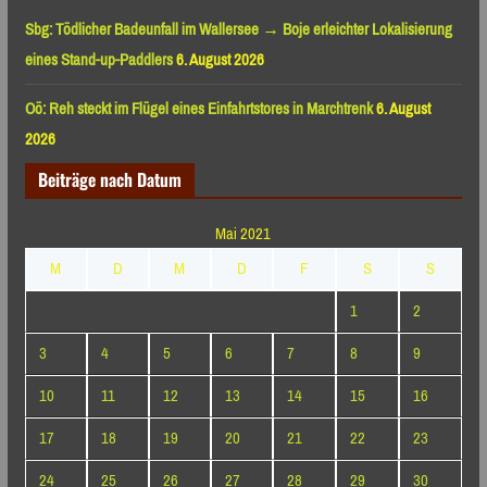
Sbg: Tödlicher Badeunfall im Wallersee → Boje erleichter Lokalisierung
eines Stand-up-Paddlers
6. August 2026
Oö: Reh steckt im Flügel eines Einfahrtstores in Marchtrenk
6. August
2026
Beiträge nach Datum
Mai 2021
M
D
M
D
F
S
S
1
2
3
4
5
6
7
8
9
10
11
12
13
14
15
16
17
18
19
20
21
22
23
24
25
26
27
28
29
30