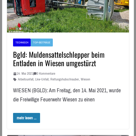
TECHNISCH
TOP-BEITRÄGE
Bgld: Muldensattelschlepper beim
Entladen in Wiesen umgestürzt
14. Mai 2021
0 Kommentare
Arbeitsunfall
,
Lkw-Unfall
,
Rettungshubschrauber
,
Wiesen
WIESEN (BGLD): Am Freitag, den 14. Mai 2021, wurde
die Freiwillige Feuerwehr Wiesen zu einen
mehr lesen ...