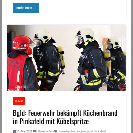
mehr lesen ...
BRAND
Bgld: Feuerwehr bekämpft Küchenbrand
in Pinkafeld mit Kübelspritze
14. Mai 2021
0 Kommentare
Feuerlöscher
,
Küchenbrand
,
Pinkafeld