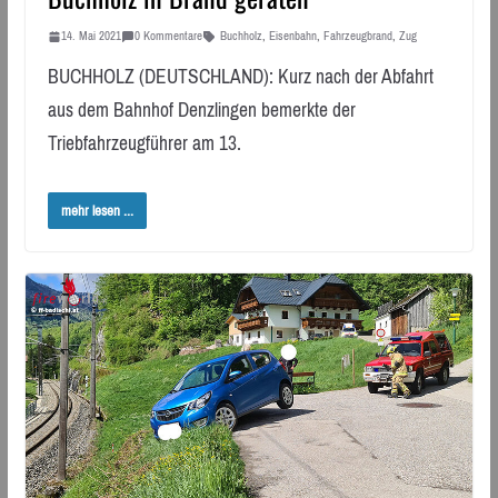
14. Mai 2021
0 Kommentare
Buchholz
,
Eisenbahn
,
Fahrzeugbrand
,
Zug
BUCHHOLZ (DEUTSCHLAND): Kurz nach der Abfahrt
aus dem Bahnhof Denzlingen bemerkte der
Triebfahrzeugführer am 13.
mehr lesen ...