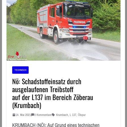
TECHNISCH
Nö: Schadstoffeinsatz durch
ausgelaufenen Treibstoff
auf der L137 im Bereich Zöberau
(Krumbach)
14. Mai 2021
0 Kommentare
Krumbach
,
L 137
,
Ölspur
KRUMBACH (NÖ): Auf Grund eines technischen