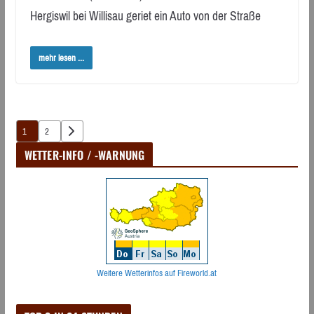
Hergiswil bei Willisau geriet ein Auto von der Straße
mehr lesen ...
Seitennummerierung
1
2
der
WETTER-INFO / -WARNUNG
Beiträge
Weitere Wetterinfos auf Fireworld.at