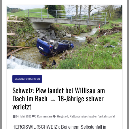
MEDIEN / FOTOGRAFEN
Schweiz: Pkw landet bei Willisau am
Dach im Bach → 18-Jährige schwer
verletzt
14. Mai 2021
0 Kommentare
Hergiswil
,
Rettungshubschrauber
,
Verkehrsunfall
HERGISWIL (SCHWEIZ): Bei einem Selbstunfall in