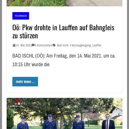
TECHNISCH
Oö: Pkw drohte in Lauffen auf Bahngleis
zu stürzen
14. Mai 2021
0 Kommentare
Bad Ischl
,
Fahrzeugbergung
,
Lauffen
BAD ISCHL (OÖ): Am Freitag, den 14. Mai 2021. um ca.
10:15 Uhr wurde die
mehr lesen ...