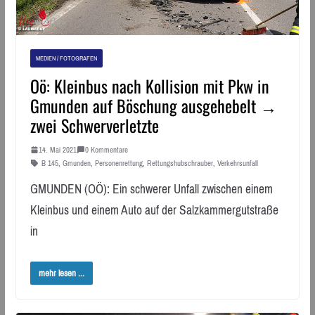
MEDIEN / FOTOGRAFEN
Oö: Kleinbus nach Kollision mit Pkw in
Gmunden auf Böschung ausgehebelt →
zwei Schwerverletzte
14. Mai 2021
0 Kommentare
B 145
,
Gmunden
,
Personenrettung
,
Rettungshubschrauber
,
Verkehrsunfall
GMUNDEN (OÖ): Ein schwerer Unfall zwischen einem
Kleinbus und einem Auto auf der Salzkammergutstraße
in
mehr lesen ...