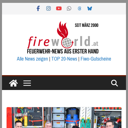
Zum
Inhalt
springen
Alle News zeigen
|
TOP 20-News
|
Fiwo-Gutscheine