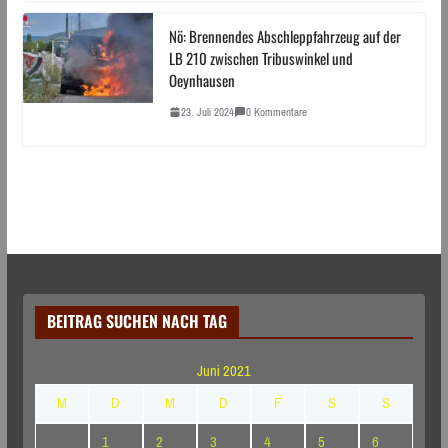
Nö: Brennendes Abschleppfahrzeug auf der
LB 210 zwischen Tribuswinkel und
Oeynhausen
23. Juli 2024
0 Kommentare
BEITRAG SUCHEN NACH TAG
Juni 2021
M
D
M
D
F
S
S
1
2
3
4
5
6