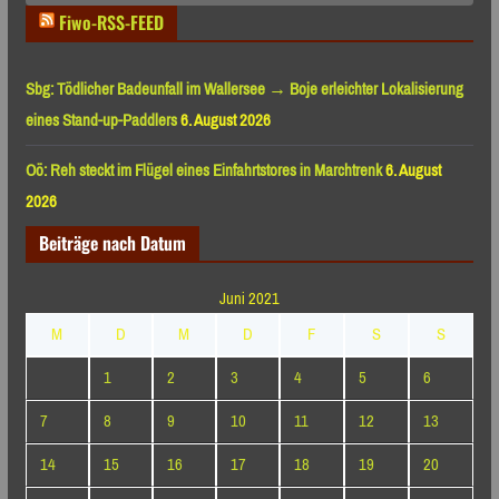
Fiwo-RSS-FEED
Sbg: Tödlicher Badeunfall im Wallersee → Boje erleichter Lokalisierung
eines Stand-up-Paddlers
6. August 2026
Oö: Reh steckt im Flügel eines Einfahrtstores in Marchtrenk
6. August
2026
Beiträge nach Datum
Juni 2021
M
D
M
D
F
S
S
1
2
3
4
5
6
7
8
9
10
11
12
13
14
15
16
17
18
19
20