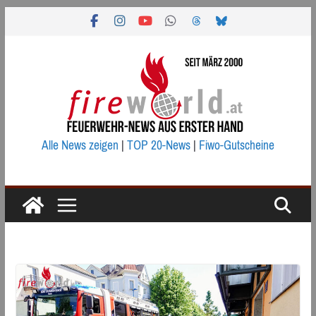
Zum
Inhalt
springen
Alle News zeigen
|
TOP 20-News
|
Fiwo-Gutscheine