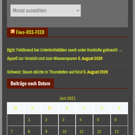
Archiv
nach
Monaten
Fiwo-RSS-FEED
Bgld: Feldbrand bei Unterkohlstätten rasch unter Kontrolle gebracht →
Appell zur Vorsicht und zum Wassersparen
5. August 2026
Schweiz: Baum stürzte in Thunstetten auf Kind
5. August 2026
Beiträge nach Datum
Juni 2021
M
D
M
D
F
S
S
1
2
3
4
5
6
7
8
9
10
11
12
13