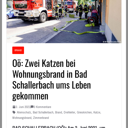
BRAND
Oö: Zwei Katzen bei
Wohnungsbrand in Bad
Schallerbach ums Leben
gekommen
3. Juni 2021
0 Kommentare
Atemschutz
,
Bad Schallerbach
,
Brand
,
Drehleiter
,
Grieskirchen
,
Katze
,
Wohnungsbrand
,
Zimmerbrand