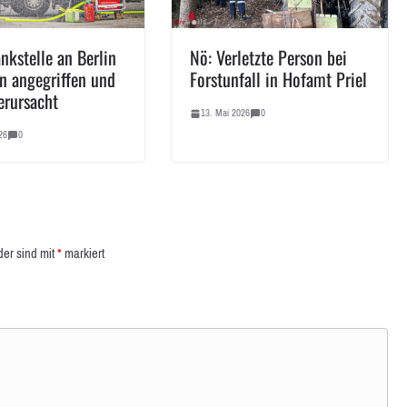
nkstelle an Berlin
Nö: Verletzte Person bei
n angegriffen und
Forstunfall in Hofamt Priel
erursacht
13. Mai 2026
0
26
0
der sind mit
*
markiert