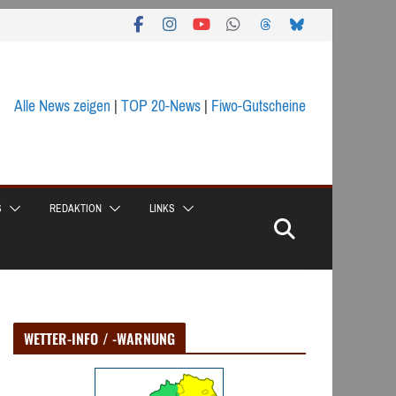
Alle News zeigen
|
TOP 20-News
|
Fiwo-Gutscheine
S
REDAKTION
LINKS
WETTER-INFO / -WARNUNG