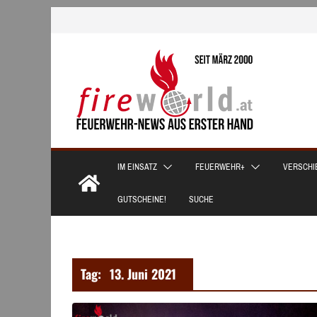
Zum
Inhalt
springen
IM EINSATZ
FEUERWEHR+
VERSCHI
GUTSCHEINE!
SUCHE
Tag:
13. Juni 2021