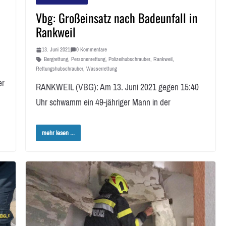
Vbg: Großeinsatz nach Badeunfall in
Rankweil
13. Juni 2021
0 Kommentare
Bergrettung
,
Personenrettung
,
Polizeihubschrauber
,
Rankweil
,
Rettungshubschrauber
,
Wasserrettung
er
RANKWEIL (VBG): Am 13. Juni 2021 gegen 15:40
Uhr schwamm ein 49-jähriger Mann in der
mehr lesen ...