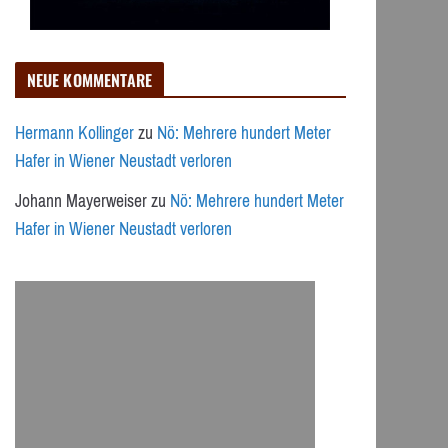
NEUE KOMMENTARE
Hermann Kollinger
zu
Nö: Mehrere hundert Meter
Hafer in Wiener Neustadt verloren
Johann Mayerweiser
zu
Nö: Mehrere hundert Meter
Hafer in Wiener Neustadt verloren