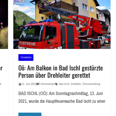
TECHNISCH
er
Oö: Am Balkon in Bad Ischl gestürzte
Person über Drehleiter gerettet
l
13. Juni 2021
0 Kommentare
Bad Ischl
,
Drehleiter
,
Personenrettung
BAD ISCHL (OÖ): Am Sonntagnachmittag, 13. Juni
2021, wurde die Hauptfeuerwache Bad Ischl zu einer