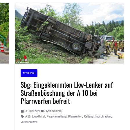
TECHNISCH
Sbg: Eingeklemmten Lkw-Lenker auf
Straßenböschung der A 10 bei
Pfarrwerfen befreit
13. Juni 2021
0 Kommentare
A 10
,
Lkw-Unfall
,
Personenrettung
,
Pfarrwerfen
,
Rettungshubschrauber
,
Verkehrsunfall