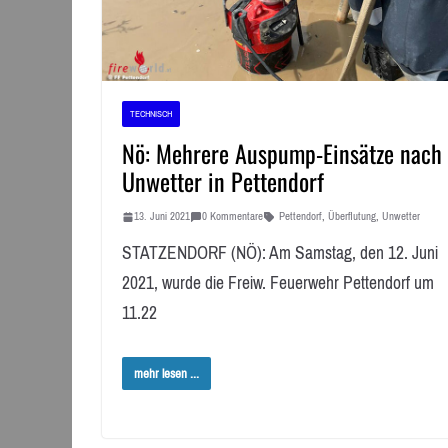
TECHNISCH
Nö: Mehrere Auspump-Einsätze nach
Unwetter in Pettendorf
13. Juni 2021
0 Kommentare
Pettendorf
,
Überflutung
,
Unwetter
STATZENDORF (NÖ): Am Samstag, den 12. Juni
2021, wurde die Freiw. Feuerwehr Pettendorf um
11.22
mehr lesen ...