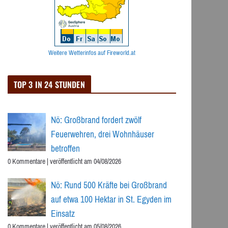
Weitere Wetterinfos auf Fireworld.at
TOP 3 IN 24 STUNDEN
Nö: Großbrand fordert zwölf
Feuerwehren, drei Wohnhäuser
betroffen
0 Kommentare
|
veröffentlicht am 04/08/2026
Nö: Rund 500 Kräfte bei Großbrand
auf etwa 100 Hektar in St. Egyden im
Einsatz
0 Kommentare
|
veröffentlicht am 05/08/2026