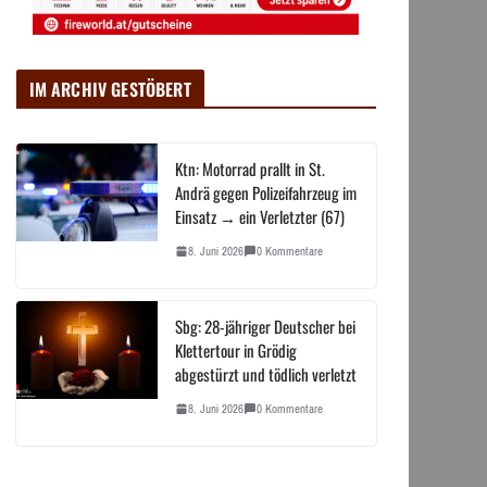
IM ARCHIV GESTÖBERT
Ktn: Motorrad prallt in St.
Andrä gegen Polizeifahrzeug im
Einsatz → ein Verletzter (67)
8. Juni 2026
0 Kommentare
Sbg: 28-jähriger Deutscher bei
Klettertour in Grödig
abgestürzt und tödlich verletzt
8. Juni 2026
0 Kommentare