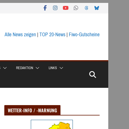
Alle News zeigen
|
TOP 20-News
|
Fiwo-Gutscheine
S
REDAKTION
LINKS
WETTER-INFO / -WARNUNG