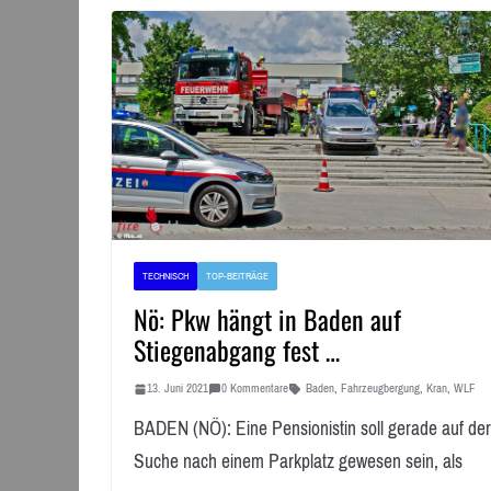
TECHNISCH
TOP-BEITRÄGE
Nö: Pkw hängt in Baden auf
Stiegenabgang fest …
13. Juni 2021
0 Kommentare
Baden
,
Fahrzeugbergung
,
Kran
,
WLF
BADEN (NÖ): Eine Pensionistin soll gerade auf der
Suche nach einem Parkplatz gewesen sein, als