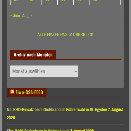
« Juni
Aug. »
ALLE FIWO-NEWS IM ÜBERBLICK
Archiv nach Monaten
Archiv
nach
Monaten
Fiwo-RSS-FEED
Nö: KHD-Einsatz beim Großbrand im Föhrenwald in St. Egyden
7. August
2026
Sbg: Wald-Bodenfeuer in Hintergöriach
7. August 2026