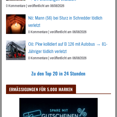
0 Kommentare
|
veröffentlicht am 06/08/2026
Nö: Mann (56) bei Sturz in Schredder tödlich
verletzt
0 Kommentare
|
veröffentlicht am 06/08/2026
Oö: Pkw kollidiert auf B 126 mit Autobus → 81-
Jähriger tödlich verletzt
0 Kommentare
|
veröffentlicht am 06/08/2026
Zu den Top 20 in 24 Stunden
ERMÄSSIGUNGEN FÜR 5.000 MARKEN