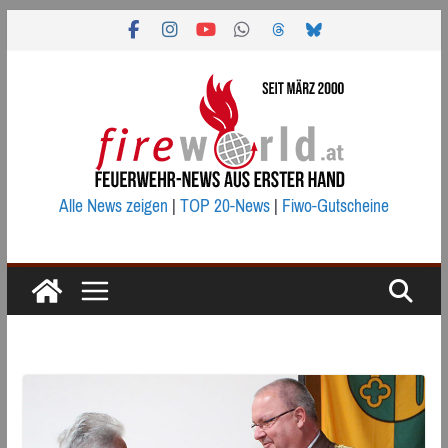
Zum
Inhalt
springen
Alle News zeigen
|
TOP 20-News
|
Fiwo-Gutscheine