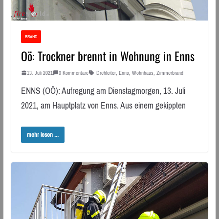
BRAND
Oö: Trockner brennt in Wohnung in Enns
13. Juli 2021
0 Kommentare
Drehleiter
,
Enns
,
Wohnhaus
,
Zimmerbrand
ENNS (OÖ): Aufregung am Dienstagmorgen, 13. Juli
2021, am Hauptplatz von Enns. Aus einem gekippten
mehr lesen ...