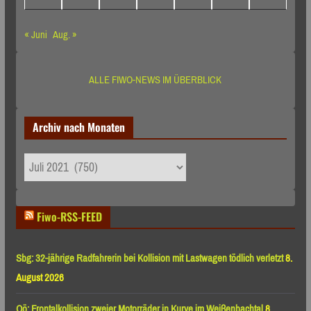
« Juni
Aug. »
ALLE FIWO-NEWS IM ÜBERBLICK
Archiv nach Monaten
Archiv
nach
Monaten
Fiwo-RSS-FEED
Sbg: 32-jährige Radfahrerin bei Kollision mit Lastwagen tödlich verletzt
8.
August 2026
Oö: Frontalkollision zweier Motorräder in Kurve im Weißenbachtal
8.