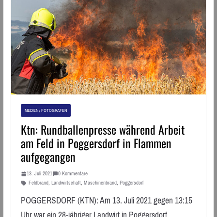
MEDIEN / FOTOGRAFEN
Ktn: Rundballenpresse während Arbeit
am Feld in Poggersdorf in Flammen
aufgegangen
13. Juli 2021
0 Kommentare
Feldbrand
,
Landwirtschaft
,
Maschinenbrand
,
Poggersdorf
POGGERSDORF (KTN): Am 13. Juli 2021 gegen 13:15
Uhr war ein 28-jähriger Landwirt in Poggersdorf,