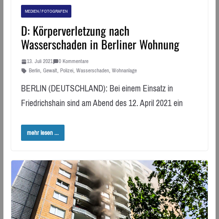
MEDIEN / FOTOGRAFEN
D: Körperverletzung nach
Wasserschaden in Berliner Wohnung
13. Juli 2021
0 Kommentare
Berlin
,
Gewalt
,
Polizei
,
Wasserschaden
,
Wohnanlage
BERLIN (DEUTSCHLAND): Bei einem Einsatz in
Friedrichshain sind am Abend des 12. April 2021 ein
mehr lesen ...