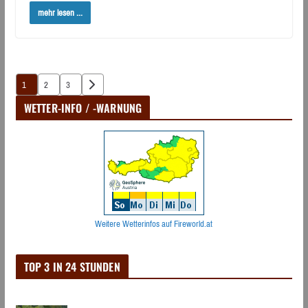
mehr lesen ...
Seitennummerierung
1
2
3
der
WETTER-INFO / -WARNUNG
Beiträge
Weitere Wetterinfos auf Fireworld.at
TOP 3 IN 24 STUNDEN