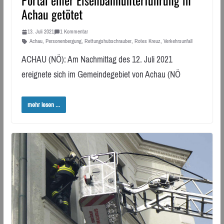
Portal einer Eisenbahnunterführung in
Achau getötet
13. Juli 2021
1 Kommentar
Achau
,
Personenbergung
,
Rettungshubschrauber
,
Rotes Kreuz
,
Verkehrsunfall
ACHAU (NÖ): Am Nachmittag des 12. Juli 2021
ereignete sich im Gemeindegebiet von Achau (NÖ
mehr lesen ...