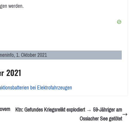
ogen werden.
eninfo, 1. Oktober 2021
er 2021
tionsbatterien bei Elektrofahrzeugen
Novem
Ktn: Gefundes Kriegsrelikt explodiert → 59-Jähriger am
Ossiacher See getötet