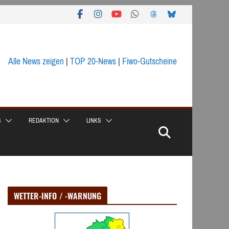
Alle News zeigen
|
TOP 20-News
|
Fiwo-Gutscheine
S
REDAKTION
LINKS
WETTER-INFO / -WARNUNG