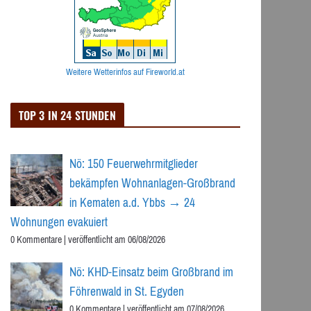
Weitere Wetterinfos auf Fireworld.at
TOP 3 IN 24 STUNDEN
Nö: 150 Feuerwehrmitglieder
bekämpfen Wohnanlagen-Großbrand
in Kematen a.d. Ybbs → 24
Wohnungen evakuiert
0 Kommentare
|
veröffentlicht am 06/08/2026
Nö: KHD-Einsatz beim Großbrand im
Föhrenwald in St. Egyden
0 Kommentare
|
veröffentlicht am 07/08/2026