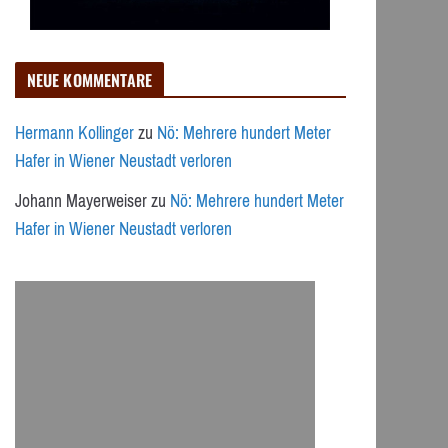
NEUE KOMMENTARE
Hermann Kollinger
zu
Nö: Mehrere hundert Meter
Hafer in Wiener Neustadt verloren
Johann Mayerweiser
zu
Nö: Mehrere hundert Meter
Hafer in Wiener Neustadt verloren