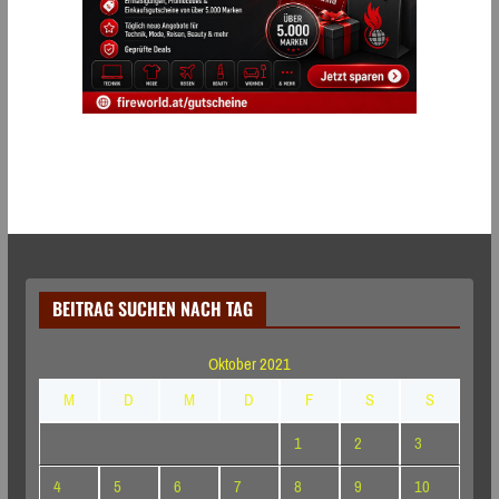
BEITRAG SUCHEN NACH TAG
Oktober 2021
M
D
M
D
F
S
S
1
2
3
4
5
6
7
8
9
10