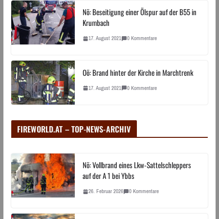
Nö: Beseitigung einer Ölspur auf der B55 in
Krumbach
17. August 2021
0 Kommentare
Oö: Brand hinter der Kirche in Marchtrenk
17. August 2021
0 Kommentare
FIREWORLD.AT – TOP-NEWS-ARCHIV
Nö: Vollbrand eines Lkw-Sattelschleppers
auf der A 1 bei Ybbs
26. Februar 2026
0 Kommentare