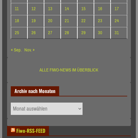
11
12
13
14
15
16
17
18
19
20
21
22
23
24
25
26
27
28
29
30
31
« Sep.
Nov. »
ALLE FIWO-NEWS IM ÜBERBLICK
Archiv nach Monaten
Archiv
nach
Monaten
Fiwo-RSS-FEED