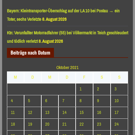
Bayern: Kleintransporter-Überschlag auf der LA 10 bei Postau → ein
Toter, sechs Verletzte
8. August 2026
Ktn: Verunfallter Motorradfahrer (55) bei Völkermarkt in Teich geschleudert
und tödlich verletzt
8. August 2026
Beiträge nach Datum
Oktober 2021
M
D
M
D
F
S
S
1
2
3
4
5
6
7
8
9
10
11
12
13
14
15
16
17
18
19
20
21
22
23
24