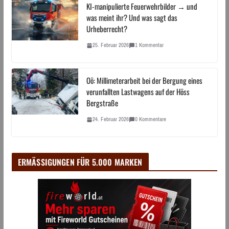
KI-manipulierte Feuerwehrbilder → und
was meint ihr? Und was sagt das
Urheberrecht?
25. Februar 2026
1 Kommentar
Oö: Millimeterarbeit bei der Bergung eines
verunfallten Lastwagens auf der Höss
Bergstraße
24. Februar 2026
0 Kommentare
ERMÄSSIGUNGEN FÜR 5.000 MARKEN