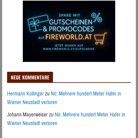
NEUE KOMMENTARE
Hermann Kollinger
zu
Nö: Mehrere hundert Meter Hafer in
Wiener Neustadt verloren
Johann Mayerweiser
zu
Nö: Mehrere hundert Meter Hafer in
Wiener Neustadt verloren