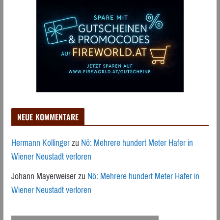
NEUE KOMMENTARE
Hermann Kollinger
zu
Nö: Mehrere hundert Meter Hafer in
Wiener Neustadt verloren
Johann Mayerweiser
zu
Nö: Mehrere hundert Meter Hafer in
Wiener Neustadt verloren