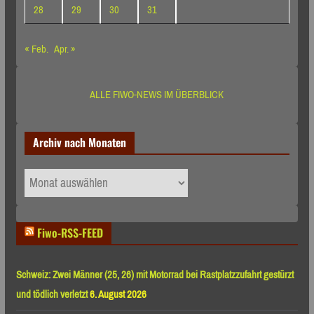
28
29
30
31
« Feb.
Apr. »
ALLE FIWO-NEWS IM ÜBERBLICK
Archiv nach Monaten
Archiv
nach
Monaten
Fiwo-RSS-FEED
Schweiz: Zwei Männer (25, 26) mit Motorrad bei Rastplatzzufahrt gestürzt
und tödlich verletzt
6. August 2026