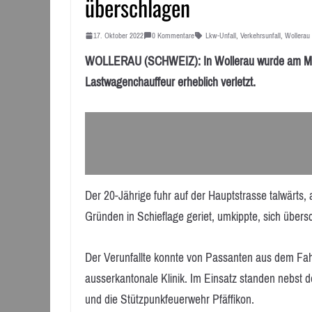
überschlagen
17. Oktober 2022
0 Kommentare
Lkw-Unfall
,
Verkehrsunfall
,
Wollerau
WOLLERAU (SCHWEIZ): In Wollerau wurde am Monta
Lastwagenchauffeur erheblich verletzt.
Der 20-Jährige fuhr auf der Hauptstrasse talwärts,
Gründen in Schieflage geriet, umkippte, sich übers
Der Verunfallte konnte von Passanten aus dem Fahr
ausserkantonale Klinik. Im Einsatz standen nebst 
und die Stützpunkfeuerwehr Pfäffikon.