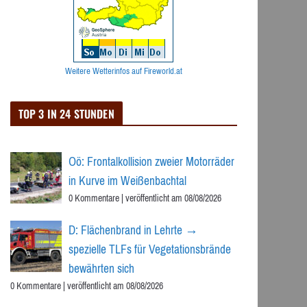
Weitere Wetterinfos auf Fireworld.at
TOP 3 IN 24 STUNDEN
Oö: Frontalkollision zweier Motorräder
in Kurve im Weißenbachtal
0 Kommentare
|
veröffentlicht am 08/08/2026
D: Flächenbrand in Lehrte →
spezielle TLFs für Vegetationsbrände
bewährten sich
0 Kommentare
|
veröffentlicht am 08/08/2026