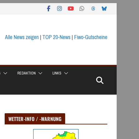
Alle News zeigen
|
TOP 20-News
|
Fiwo-Gutscheine
S
REDAKTION
LINKS
WETTER-INFO / -WARNUNG