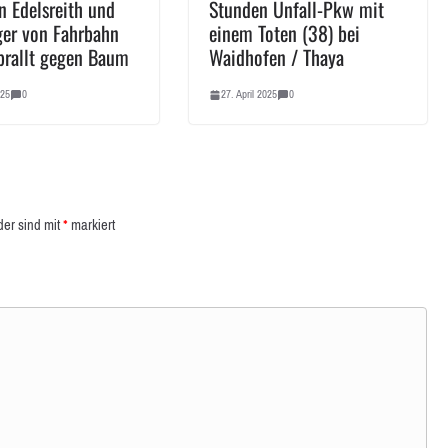
n Edelsreith und
Stunden Unfall-Pkw mit
er von Fahrbahn
einem Toten (38) bei
prallt gegen Baum
Waidhofen / Thaya
025
0
27. April 2025
0
der sind mit
*
markiert