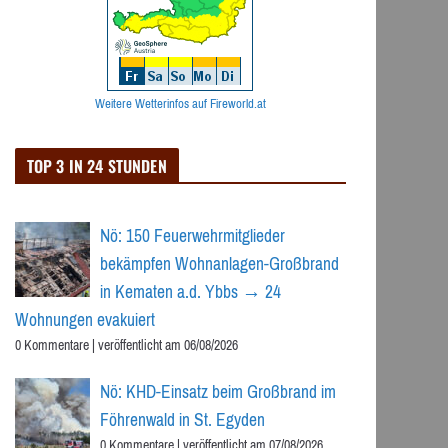
Weitere Wetterinfos auf Fireworld.at
TOP 3 IN 24 STUNDEN
Nö: 150 Feuerwehrmitglieder
bekämpfen Wohnanlagen-Großbrand
in Kematen a.d. Ybbs → 24
Wohnungen evakuiert
0 Kommentare
|
veröffentlicht am 06/08/2026
Nö: KHD-Einsatz beim Großbrand im
Föhrenwald in St. Egyden
0 Kommentare
|
veröffentlicht am 07/08/2026