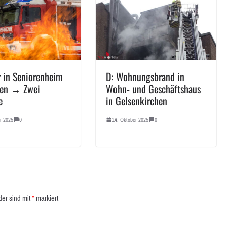
r in Seniorenheim
D: Wohnungsbrand in
men → Zwei
Wohn- und Geschäftshaus
e
in Gelsenkirchen
r 2025
0
14. Oktober 2025
0
der sind mit
*
markiert