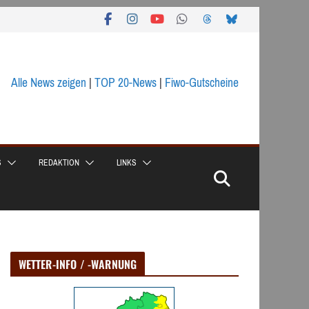
Alle News zeigen
|
TOP 20-News
|
Fiwo-Gutscheine
S
REDAKTION
LINKS
WETTER-INFO / -WARNUNG