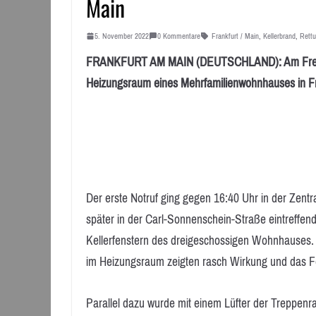
Main
5. November 2022
0 Kommentare
Frankfurt / Main
,
Kellerbrand
,
Rettu
FRANKFURT AM MAIN (DEUTSCHLAND): Am Freitagn
Heizungsraum eines Mehrfamilienwohnhauses in F
Der erste Notruf ging gegen 16:40 Uhr in der Zentra
später in der Carl-Sonnenschein-Straße eintreffen
Kellerfenstern des dreigeschossigen Wohnhauses.
im Heizungsraum zeigten rasch Wirkung und das F
Parallel dazu wurde mit einem Lüfter der Treppen