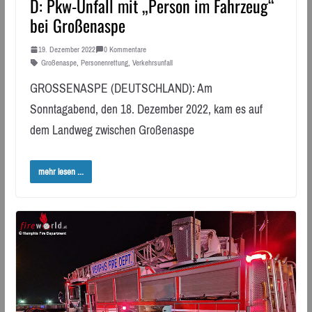
D: Pkw-Unfall mit „Person im Fahrzeug“
bei Großenaspe
19. Dezember 2022
0 Kommentare
Großenaspe
,
Personenrettung
,
Verkehrsunfall
GROSSENASPE (DEUTSCHLAND): Am
Sonntagabend, den 18. Dezember 2022, kam es auf
dem Landweg zwischen Großenaspe
mehr lesen ...