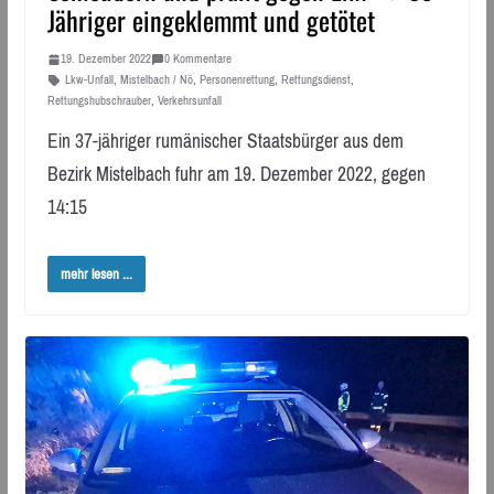
Jähriger eingeklemmt und getötet
19. Dezember 2022
0 Kommentare
Lkw-Unfall
,
Mistelbach / Nö
,
Personenrettung
,
Rettungsdienst
,
Rettungshubschrauber
,
Verkehrsunfall
Ein 37-jähriger rumänischer Staatsbürger aus dem
Bezirk Mistelbach fuhr am 19. Dezember 2022, gegen
14:15
mehr lesen ...