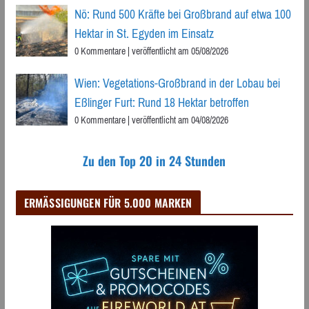
Nö: Rund 500 Kräfte bei Großbrand auf etwa 100
Hektar in St. Egyden im Einsatz
0 Kommentare
|
veröffentlicht am 05/08/2026
Wien: Vegetations-Großbrand in der Lobau bei
Eßlinger Furt: Rund 18 Hektar betroffen
0 Kommentare
|
veröffentlicht am 04/08/2026
Zu den Top 20 in 24 Stunden
ERMÄSSIGUNGEN FÜR 5.000 MARKEN