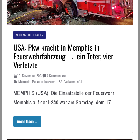
MEDIEN / FOTOGRAFEN
USA: Pkw kracht in Memphis in
Feuerwehrfahrzeug → ein Toter, vier
Verletzte
19. Dezember 2022
0 Kommentare
Memphis
,
Personenbergung
,
USA
,
Verkehrsunfall
MEMPHIS (USA): Die Einsatzstelle der Feuerwehr
Memphis auf der I-240 war am Samstag, dem 17.
mehr lesen ...