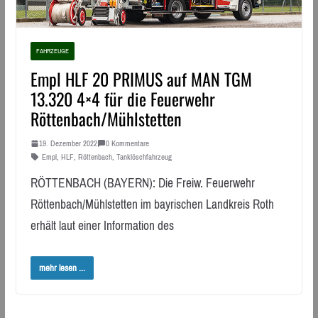
FAHRZEUGE
Empl HLF 20 PRIMUS auf MAN TGM
13.320 4×4 für die Feuerwehr
Röttenbach/Mühlstetten
19. Dezember 2022
0 Kommentare
Empl
,
HLF
,
Röttenbach
,
Tanklöschfahrzeug
RÖTTENBACH (BAYERN): Die Freiw. Feuerwehr
Röttenbach/Mühlstetten im bayrischen Landkreis Roth
erhält laut einer Information des
mehr lesen ...