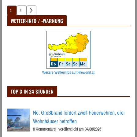
Seitennummerierung
1
2
der
WETTER-INFO / -WARNUNG
Beiträge
Weitere Wetterinfos auf Fireworld.at
TOP 3 IN 24 STUNDEN
Nö: Großbrand fordert zwölf Feuerwehren, drei
Wohnhäuser betroffen
0 Kommentare
|
veröffentlicht am 04/08/2026