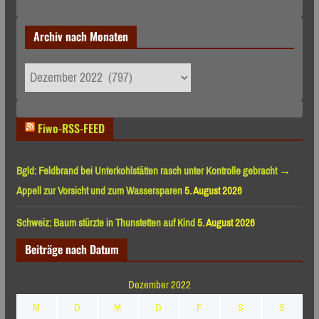
Archiv nach Monaten
Archiv
nach
Monaten
Fiwo-RSS-FEED
Bgld: Feldbrand bei Unterkohlstätten rasch unter Kontrolle gebracht →
Appell zur Vorsicht und zum Wassersparen
5. August 2026
Schweiz: Baum stürzte in Thunstetten auf Kind
5. August 2026
Beiträge nach Datum
Dezember 2022
M
D
M
D
F
S
S