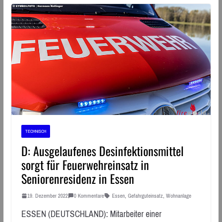
TECHNISCH
D: Ausgelaufenes Desinfektionsmittel
sorgt für Feuerwehreinsatz in
Seniorenresidenz in Essen
19. Dezember 2022
0 Kommentare
Essen
,
Gefahrguteinsatz
,
Wohnanlage
ESSEN (DEUTSCHLAND): Mitarbeiter einer