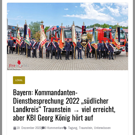
LOKAL
Bayern: Kommandanten-
Dienstbesprechung 2022 „südlicher
Landkreis“ Traunstein → viel erreicht,
aber KBI Georg König hört auf
19. Dezember 2022
0 Kommentare
Tagung
,
Traunstein
,
Unterwössen