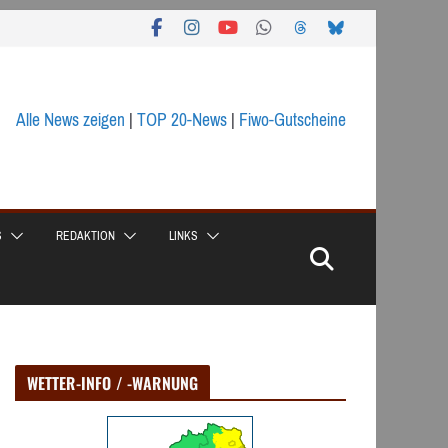
Alle News zeigen
|
TOP 20-News
|
Fiwo-Gutscheine
S
REDAKTION
LINKS
WETTER-INFO / -WARNUNG