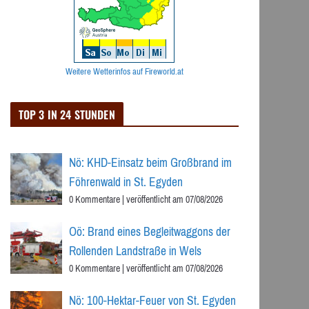
Weitere Wetterinfos auf Fireworld.at
TOP 3 IN 24 STUNDEN
Nö: KHD-Einsatz beim Großbrand im
Föhrenwald in St. Egyden
0 Kommentare
|
veröffentlicht am 07/08/2026
Oö: Brand eines Begleitwaggons der
Rollenden Landstraße in Wels
0 Kommentare
|
veröffentlicht am 07/08/2026
Nö: 100-Hektar-Feuer von St. Egyden