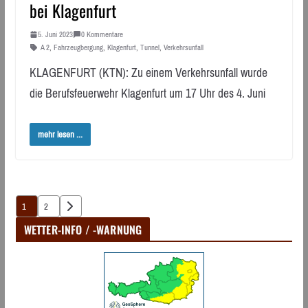
bei Klagenfurt
5. Juni 2023
0 Kommentare
A 2
,
Fahrzeugbergung
,
Klagenfurt
,
Tunnel
,
Verkehrsunfall
KLAGENFURT (KTN): Zu einem Verkehrsunfall wurde
die Berufsfeuerwehr Klagenfurt um 17 Uhr des 4. Juni
mehr lesen ...
Seitennummerierung
1
2
der
WETTER-INFO / -WARNUNG
Beiträge