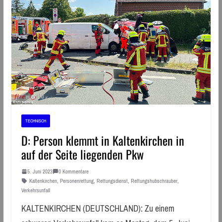
TECHNISCH
D: Person klemmt in Kaltenkirchen in
auf der Seite liegenden Pkw
5. Juni 2023
0 Kommentare
Kaltenkirchen
,
Personenrettung
,
Rettungsdienst
,
Rettungshubschrauber
,
Verkehrsunfall
KALTENKIRCHEN (DEUTSCHLAND): Zu einem