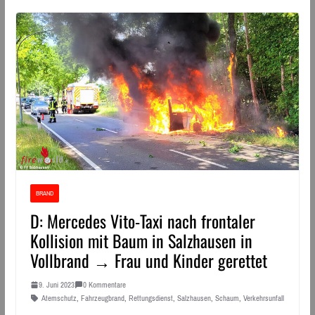
BRAND
D: Mercedes Vito-Taxi nach frontaler
Kollision mit Baum in Salzhausen in
Vollbrand → Frau und Kinder gerettet
9. Juni 2023
0 Kommentare
Atemschutz
,
Fahrzeugbrand
,
Rettungsdienst
,
Salzhausen
,
Schaum
,
Verkehrsunfall