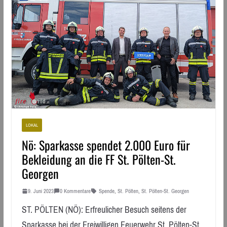
LOKAL
Nö: Sparkasse spendet 2.000 Euro für
Bekleidung an die FF St. Pölten-St.
Georgen
9. Juni 2023
0 Kommentare
Spende
,
St. Pölten
,
St. Pölten-St. Georgen
ST. PÖLTEN (NÖ): Erfreulicher Besuch seitens der
Sparkasse bei der Freiwilligen Feuerwehr St. Pölten-St.