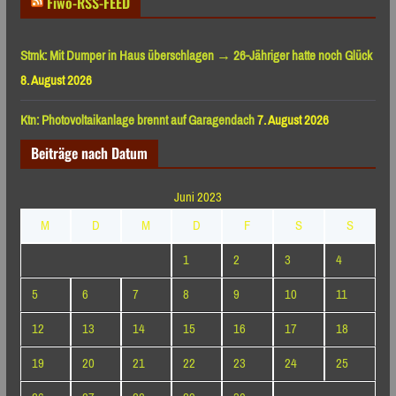
Fiwo-RSS-FEED
Stmk: Mit Dumper in Haus überschlagen → 26-Jähriger hatte noch Glück
8. August 2026
Ktn: Photovoltaikanlage brennt auf Garagendach
7. August 2026
Beiträge nach Datum
Juni 2023
M
D
M
D
F
S
S
1
2
3
4
5
6
7
8
9
10
11
12
13
14
15
16
17
18
19
20
21
22
23
24
25