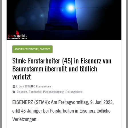
ABSEITS-FEUERWEHR | DIVERSES
Stmk: Forstarbeiter (45) in Eisenerz von
Baumstamm überrollt und tödlich
verletzt
9. Juni 2023
0 Kommentare
Eisenerz
,
Forstunfall
,
Personenbergung
,
Rettungsdienst
EISENERZ (STMK): Am Freitagvormittag, 9. Juni 2023,
erlitt 45-Jähriger bei Forstarbeiten in Eisenerz tödliche
Verletzungen.