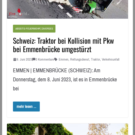
ABSEITS-FEUERWEHR | DIVERSES
Schweiz: Traktor bei Kollision mit Pkw
bei Emmenbrücke umgestürzt
9. Juni 2023
0 Kommentare
Emmen
,
Rettungsdienst
,
Traktor
,
Verkehrsunfall
EMMEN | EMMENBRÜCKE (SCHWEIZ): Am
Donnerstag, dem 8. Juni 2023, ist es in Emmenbrücke
bei
mehr lesen ...