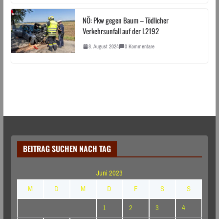
NÖ: Pkw gegen Baum – Tödlicher
Verkehrsunfall auf der L2192
8. August 2024
0 Kommentare
BEITRAG SUCHEN NACH TAG
Juni 2023
M
D
M
D
F
S
S
1
2
3
4