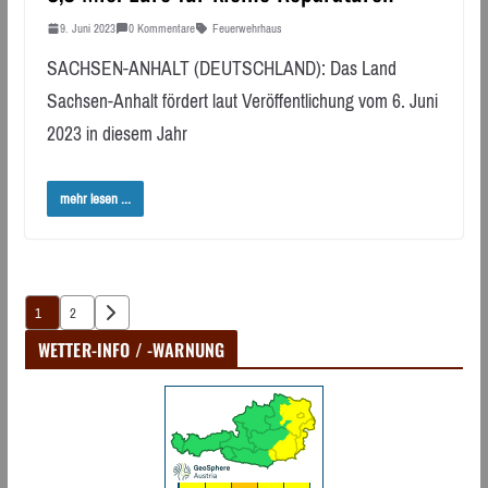
9. Juni 2023
0 Kommentare
Feuerwehrhaus
SACHSEN-ANHALT (DEUTSCHLAND): Das Land
Sachsen-Anhalt fördert laut Veröffentlichung vom 6. Juni
2023 in diesem Jahr
mehr lesen ...
Seitennummerierung
1
2
der
WETTER-INFO / -WARNUNG
Beiträge