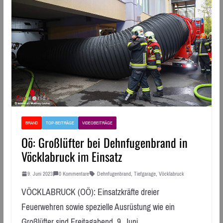
BRAND
TOP-BEITRÄGE
VIDEOBEITRÄGE
Oö: Großlüfter bei Dehnfugenbrand in
Vöcklabruck im Einsatz
9. Juni 2023
0 Kommentare
Dehnfugenbrand
,
Tiefgarage
,
Vöcklabruck
VÖCKLABRUCK (OÖ): Einsatzkräfte dreier
Feuerwehren sowie spezielle Ausrüstung wie ein
Großlüfter sind Freitagabend, 9. Juni