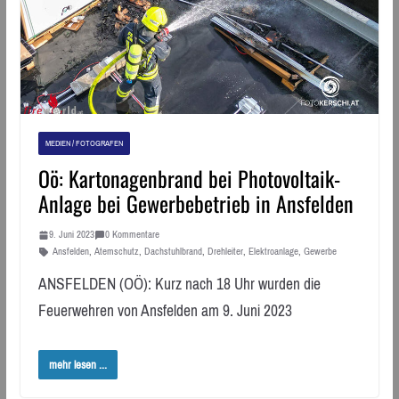
MEDIEN / FOTOGRAFEN
Oö: Kartonagenbrand bei Photovoltaik-
Anlage bei Gewerbebetrieb in Ansfelden
9. Juni 2023
0 Kommentare
Ansfelden
,
Atemschutz
,
Dachstuhlbrand
,
Drehleiter
,
Elektroanlage
,
Gewerbe
ANSFELDEN (OÖ): Kurz nach 18 Uhr wurden die
Feuerwehren von Ansfelden am 9. Juni 2023
mehr lesen ...