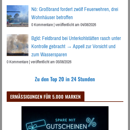
Nö: Großbrand fordert zwölf Feuerwehren, drei
Wohnhäuser betroffen
0 Kommentare
|
veröffentlicht am 04/08/2026
Bgld: Feldbrand bei Unterkohlstätten rasch unter
Kontrolle gebracht → Appell zur Vorsicht und
zum Wassersparen
0 Kommentare
|
veröffentlicht am 05/08/2026
Zu den Top 20 in 24 Stunden
ERMÄSSIGUNGEN FÜR 5.000 MARKEN