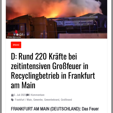
BRAND
D: Rund 220 Kräfte bei
zeitintensiven Großfeuer in
Recyclingbetrieb in Frankfurt
am Main
5. Juli 2023
0 Kommentare
Frankfurt / Main
,
Gewerbe
,
Gewerbebrand
,
Großbrand
FRANKFURT AM MAIN (DEUTSCHLAND): Das Feuer