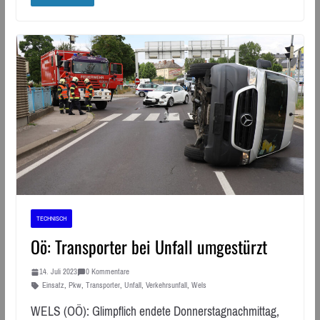
TECHNISCH
Oö: Transporter bei Unfall umgestürzt
14. Juli 2023
0 Kommentare
Einsatz
,
Pkw
,
Transporter
,
Unfall
,
Verkehrsunfall
,
Wels
WELS (OÖ): Glimpflich endete Donnerstagnachmittag,