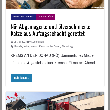
MEDIEN / FOTOGRAFEN
VIDEOBEITRÄGE
Nö: Abgemagerte und ölverschmierte
Katze aus Aufzugsschacht gerettet
14. Juli 2023
0 Kommentare
Einsatz
,
Katze
,
Krems
,
Krems an der Donau
,
Tierrettung
KREMS AN DER DONAU (NÖ): Jämmerliches Miauen
hörte eine Angestellte einer Kremser Firma am Abend
mehr lesen ...