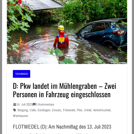
TECHNISCH
D: Pkw landet im Mühlengraben – Zwei
Personen in Fahrzeug eingeschlossen
14. Juli 2023
0 Kommentare
Bergung
,
Celle
,
Eicklingen
,
Einsatz
,
Flotwedel
,
Pkw
,
Unfall
,
Verkehrsunfall
,
Wienhausen
FLOTWEDEL (D): Am Nachmittag des 13. Juli 2023