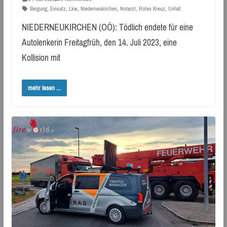
Bergung
,
Einsatz
,
Lkw
,
Niederneukirchen
,
Notarzt
,
Rotes Kreuz
,
Unfall
NIEDERNEUKIRCHEN (OÖ): Tödlich endete für eine
Autolenkerin Freitagfrüh, den 14. Juli 2023, eine
Kollision mit
mehr lesen ...