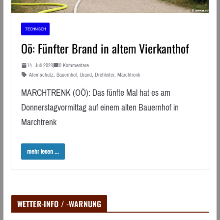
TECHNISCH
Oö: Fünfter Brand in altem Vierkanthof
14. Juli 2023
0 Kommentare
Atemschutz
,
Bauernhof
,
Brand
,
Drehleiter
,
Marchtrenk
MARCHTRENK (OÖ): Das fünfte Mal hat es am
Donnerstagvormittag auf einem alten Bauernhof in
Marchtrenk
mehr lesen ...
WETTER-INFO / -WARNUNG