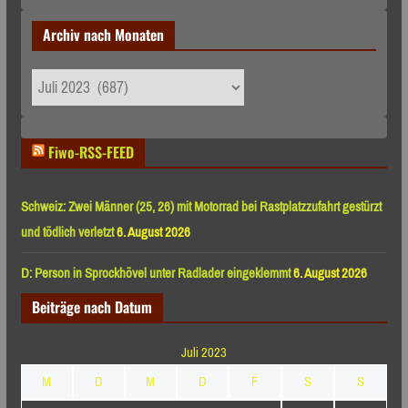
Archiv nach Monaten
Archiv
nach
Monaten
Fiwo-RSS-FEED
Schweiz: Zwei Männer (25, 26) mit Motorrad bei Rastplatzzufahrt gestürzt
und tödlich verletzt
6. August 2026
D: Person in Sprockhövel unter Radlader eingeklemmt
6. August 2026
Beiträge nach Datum
Juli 2023
M
D
M
D
F
S
S