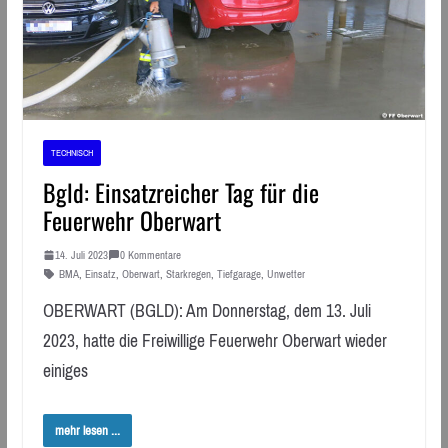
TECHNISCH
Bgld: Einsatzreicher Tag für die
Feuerwehr Oberwart
14. Juli 2023
0 Kommentare
BMA
,
Einsatz
,
Oberwart
,
Starkregen
,
Tiefgarage
,
Unwetter
OBERWART (BGLD): Am Donnerstag, dem 13. Juli
2023, hatte die Freiwillige Feuerwehr Oberwart wieder
einiges
mehr lesen ...