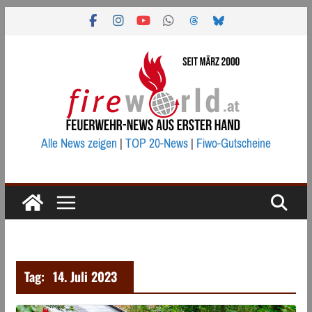
Zum
Inhalt
springen
Alle News zeigen
|
TOP 20-News
|
Fiwo-Gutscheine
Tag:
14. Juli 2023