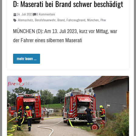
D: Maserati bei Brand schwer beschädigt
14. Juli 2023
0 Kommentare
Atemschutz
,
Berufsfeuerwehr
,
Brand
,
Fahrzeugbrand
,
München
,
Pkw
MÜNCHEN (D): Am 13. Juli 2023, kurz vor Mittag, war
der Fahrer eines silbernen Maserati
mehr lesen ...