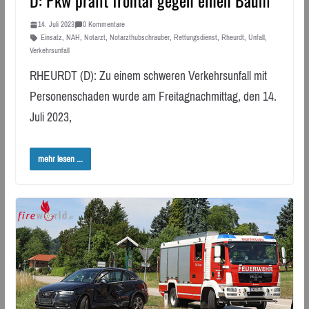
D: Pkw prallt frontal gegen einen Baum
14. Juli 2023
0 Kommentare
Einsatz
,
NAH
,
Notarzt
,
Notarzthubschrauber
,
Rettungsdienst
,
Rheurdt
,
Unfall
,
Verkehrsunfall
RHEURDT (D): Zu einem schweren Verkehrsunfall mit
Personenschaden wurde am Freitagnachmittag, den 14.
Juli 2023,
mehr lesen ...