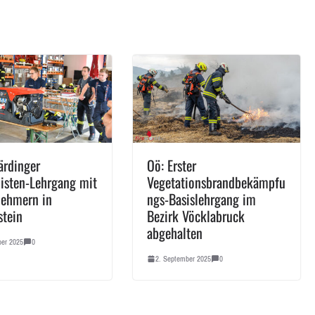
ärdinger
Oö: Erster
isten-Lehrgang mit
Vegetationsbrandbekämpfu
nehmern in
ngs-Basislehrgang im
stein
Bezirk Vöcklabruck
abgehalten
ber 2025
0
2. September 2025
0