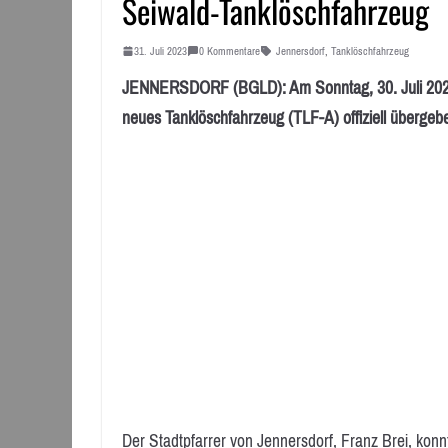
Seiwald-Tanklöschfahrzeug
31. Juli 2023
0 Kommentare
Jennersdorf
,
Tanklöschfahrzeug
JENNERSDORF (BGLD): Am Sonntag, 30. Juli 2023,
neues Tanklöschfahrzeug (TLF-A) offiziell übergeb
Der Stadtpfarrer von Jennersdorf, Franz Brei, kon