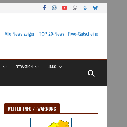
Alle News zeigen
|
TOP 20-News
|
Fiwo-Gutscheine
S
REDAKTION
LINKS
WETTER-INFO / -WARNUNG