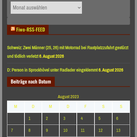
Archiv
nach
Monaten
Fiwo-RSS-FEED
Schweiz: Zwei Männer (25, 26) mit Motorrad bei Rastplatzzufahrt gestürzt
und tödlich verletzt
6. August 2026
D: Person in Sprockhövel unter Radlader eingeklemmt
6. August 2026
Beiträge nach Datum
August 2023
M
D
M
D
F
S
S
1
2
3
4
5
6
7
8
9
10
11
12
13