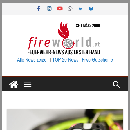
Zum
Inhalt
springen
Alle News zeigen
|
TOP 20-News
|
Fiwo-Gutscheine