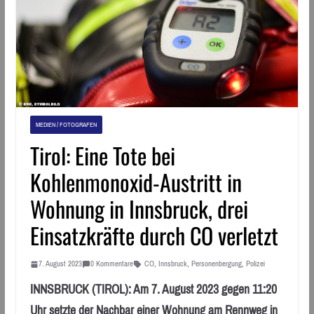
MEDIEN / FOTOGRAFEN
Tirol: Eine Tote bei
Kohlenmonoxid-Austritt in
Wohnung in Innsbruck, drei
Einsatzkräfte durch CO verletzt
7. August 2023
0 Kommentare
CO
,
Innsbruck
,
Personenbergung
,
Polizei
INNSBRUCK (TIROL): Am 7. August 2023 gegen 11:20
Uhr setzte der Nachbar einer Wohnung am Rennweg in