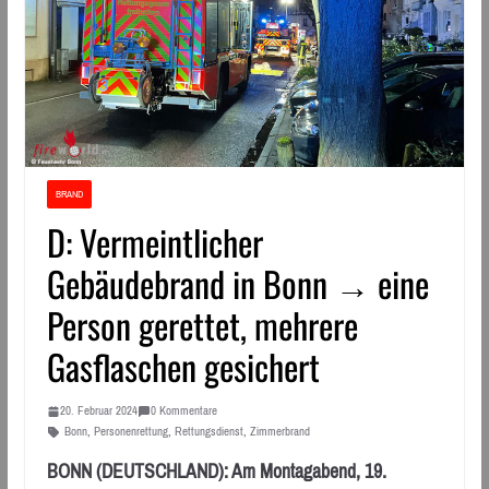
BRAND
D: Vermeintlicher
Gebäudebrand in Bonn → eine
Person gerettet, mehrere
Gasflaschen gesichert
20. Februar 2024
0 Kommentare
Bonn
,
Personenrettung
,
Rettungsdienst
,
Zimmerbrand
BONN (DEUTSCHLAND): Am Montagabend, 19.