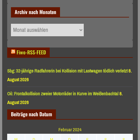
Archiv nach Monaten
Archiv
nach
Monaten
Fiwo-RSS-FEED
Sbg: 32-jährige Radfahrerin bei Kollision mit Lastwagen tödlich verletzt
8.
August 2026
Oö: Frontalkollision zweier Motorräder in Kurve im Weißenbachtal
8.
August 2026
Beiträge nach Datum
Februar 2024
M
D
M
D
F
S
S